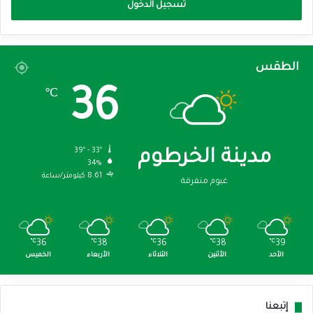
تسجيل الدخول
الطقس
36
℃
39º - 33º
مدينة الخرطوم
34%
8.61 كيلومتر/ساعة
غيوم متفرقة
℃
36
℃
38
℃
36
℃
38
℃
39
الأحد
الأثنين
الثلاثاء
الأربعاء
الخميس
إتبعنا