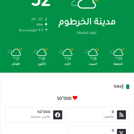
32
39º - 32º
مدينة الخرطوم
46%
9.5 كيلومتر/ساعة
غيوم متفرقة
℃
37
℃
38
℃
39
℃
38
℃
39
الجمعة
السبت
الأحد
الأثنين
الثلاثاء
إتبعنا
50٬000
50٬000
0
متابعون
متابعي صفحتنا
0