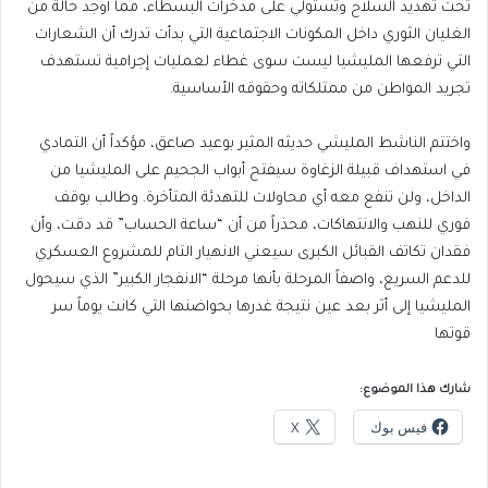
تحت تهديد السلاح وتستولي على مدخرات البسطاء، مما أوجد حالة من
الغليان الثوري داخل المكونات الاجتماعية التي بدأت تدرك أن الشعارات
التي ترفعها المليشيا ليست سوى غطاء لعمليات إجرامية تستهدف
تجريد المواطن من ممتلكاته وحقوقه الأساسية.
​واختتم الناشط المليشي حديثه المثير بوعيد صاعق، مؤكداً أن التمادي
في استهداف قبيلة الزغاوة سيفتح أبواب الجحيم على المليشيا من
الداخل، ولن تنفع معه أي محاولات للتهدئة المتأخرة. وطالب بوقف
فوري للنهب والانتهاكات، محذراً من أن “ساعة الحساب” قد دقت، وأن
فقدان تكاتف القبائل الكبرى سيعني الانهيار التام للمشروع العسكري
للدعم السريع، واصفاً المرحلة بأنها مرحلة “الانفجار الكبير” الذي سيحول
المليشيا إلى أثر بعد عين نتيجة غدرها بحواضنها التي كانت يوماً سر
قوتها
شارك هذا الموضوع:
فيس بوك
X