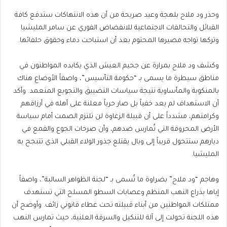
وحذر ود ملاح بلهجة وعيد صريحة من أن هذه الانتهاكات ستدفع كافة
القبائل والتحالفات الاجتماعية للانفضاض الفوري عن سامر المليشيا
وتركها تواجه مصيرها المحتوم بعد أن استباحت دماء وحقوق حلفائها.
​وكشف ود ملاح بمرارة عن جحيم العيش الذي يكابده المواطنون في
مناطق سيطرة ما يسمى بـ “حكومة التأسيس”، واصفاً الأوضاع هناك
بالمنكوبة والمأساوية نتيجة سياسات التضييق والتجويع المتعمد. وأكد
أن الاستهداف لم يعد خفياً بل صار حرباً معلنة على أهله في أرزاقهم
وكرامتهم، مشدداً على أن قبيلة الزغاوة لن تلتزم الصمت أمام سياسة
الأرض المحروقة التي تُمارس ضدهم، وأن صرخات الجوع والقمع في
ديارهم ستتحول قريباً إلى وبال يقتلع جذور الولاء القبلي الذي تتبجح به
المليشيا.
​وهاجم “ود ملاح” بضراوة ما تُسمى بـ “لجنة الظواهر السالبة”، واصفاً
إياها بذراع النهب المنظم وعصابات السطو المسلح التي تستهدف
ممتلكات المواطنين من أبناء قبيلته تحت غطاء قانوني زائف. وأوضح أن
هذه اللجنة تحولت إلى آلة للتنكيل والسرقة العلنية، حيث تمارس النهب