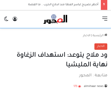
أخطر تصريح لياسر العطا منذ اندلاع الحرب .. ما القصة
القائمة
تسجيل ا
ال
الرئيسية
|
الاخبار
الاخبار
ود ملاح يتوعد: استهداف الزغاوة
نهاية المليشيا
متابعة : المحور
173
almihwar news