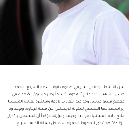
​شنّ الناشط الإعلامي البارز في صفوف قوات الدعم السريع، محمد
حسن الشهير بـ “ود ملاح”، هجوماً كاسحاً وغير مسبوق بظهوره في
مقطع فيديو مباشر، وجّه فيه انتقادات لاذعة ومباشرة لقيادة المليشيا
إثر استهدافها الممنهج لمكونه الاجتماعي من قبيلة الزغاوة. وتوعد ود
ملاح قادة المليشيا بعواقب وخيمة ومزلزلة، مؤكداً أن المساس بـ “ديار
الزغاوة” هو تجاوز للخطوط الحمراء سيعجل بنهاية الدعم السريع.