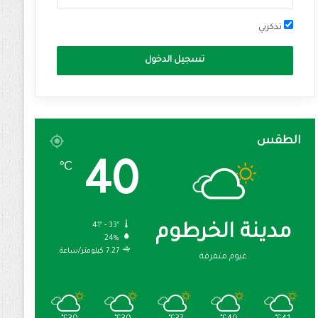
تذكرني
تسجيل الدخول
الطقس
40
℃
41º - 33º
مدينة الخرطوم
24%
7.27 كيلومتر/ساعة
غيوم متفرقة