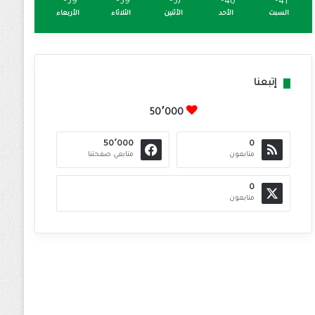
℃
39
℃
39
℃
37
℃
40
℃
41
السبت
الأحد
الأثنين
الثلاثاء
الأربعاء
إتبعنا
50٬000
50٬000
0
متابعون
متابعي صفحتنا
0
متابعون