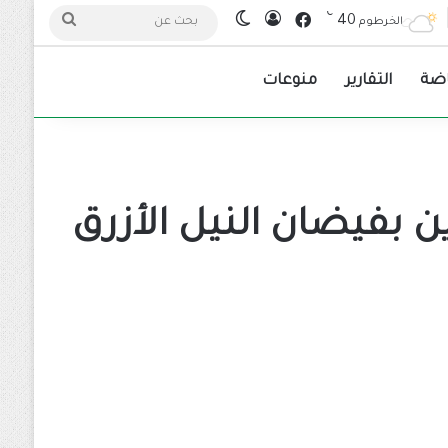
℃
فيسبوك
40
تسجيل الدخول
الوضع المظلم
بحث
الخرطوم
عن
اضة
التقارير
منوعات
 بفيضان النيل الأزرق