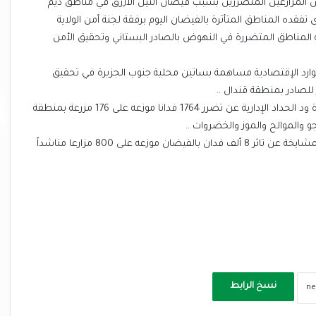
ويض المزارعين المتضررين بسبب فيضان النيل الأزرق في مناطق ديم
تفقده المناطق المتأثرة بالفيضان اليوم برفقة لجنة أمن الولاية
مية المناطق المتضررة في النهوض بالصادر البستاني وتحقيق الأمن
لموارد الإقتصادية مساهمة بساتين محلية جنوب الجزيرة في تحقيق
 للصادر بمنطقة قندال ..
فيما كشف الأستاذ مبارك عبد الرحمن يعقوب مدير الزراعة بوحدة ود الحداد الإدارية عن تضرر 1764 فدانا موزعه على 176 مزرعة بمنطقة
وأعلن العميد الركن معاش عمر هجو أحمد ممثل مزارعي ديم المشايخة عن تاثر 8 ألف فدان بالفيضان موزعه على 800 مزارعا مناشداً
نسخ الرابط