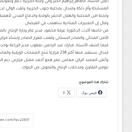
أعلن الأستاذ الطاهر إبراهيم الخير والي ولاية الجزيرة دعم وتع
المشايخة وأم دلكة وقندال بمحلية جنوب الجزيرة ولفت الوالي لدى 
ولجنة امن المحلية والهلال الاحمر بالولاية والدفاع المدني لأه
وقال إن التغييرات المناخية ساهمت في الفيضان ..
من جانبها أكدت الدكتورة عرفة محمود مدير عام وزارة الإنتاج با
الأمن الغذائي والصادر البستاني ولفتت للقرار الصادر بإنشاء مركز
قندال يستفيد منها أكثر 238 مزارعا تنتج المنتجات الورقية والمانجو والموالح والموز والخضروات ..
بتوفير التقاوي ومدخلات الإنتاج والتمويل من البنوك ..
شارك هذا الموضوع:
فيس بوك
X