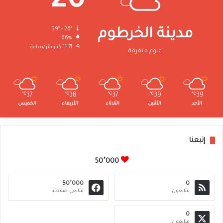
26
39º - 26º
مدينة الخرطوم
66%
11.71 كيلومتر/ساعة
غيوم متفرقة
℃
37
℃
38
℃
37
℃
39
℃
39
الأحد
الأثنين
الثلاثاء
الأربعاء
الخميس
إتبعنا
50٬000
50٬000
0
متابعون
متابعي صفحتنا
0
متابعون