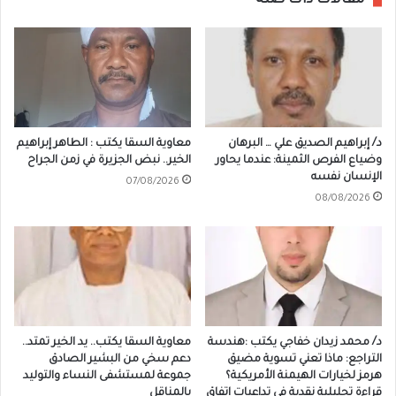
مقالات ذات صلة
د/ إبراهيم الصديق علي … البرهان
معاوية السقا يكتب : الطاهر إبراهيم
وضياع الفرص الثمينة: عندما يحاور
الخير.. نبض الجزيرة في زمن الجراح
الإنسان نفسه
07/08/2026
08/08/2026
د/ محمد زيدان خفاجي يكتب :هندسة
معاوية السقا يكتب.. يد الخير تمتد..
التراجع: ماذا تعني تسوية مضيق
دعم سخي من البشير الصادق
هرمز لخيارات الهيمنة الأمريكية؟
جموعة لمستشفى النساء والتوليد
قراءة تحليلية نقدية في تداعيات اتفاق
بالمناقل