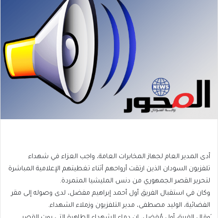
أدى المدير العام لجهاز المخابرات العامة، واجب العزاء في شهداء
تلفزيون السودان الذين ارتقت أرواحهم أثناء تغطيتهم الإعلامية المباشرة
لتحرير القصر الجمهوري من دنس المليشيا المتمردة.
وكان في استقبال الفريق أول أحمد إبراهيم مفضل، لدى وصوله إلى مقر
الفضائية، الوليد مصطفى، مدير التلفزيون وزملاء الشهداء.
َوقال الفريق أول مُفضل، إن دماء الشهداء الطاهرة التي روت القصر