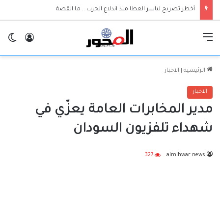
أخطر تصريح لياسر العطا منذ اندلاع الحرب .. ما القصة
القائمة
تسجيل ا
ال
الرئيسية
|
الاخبار
الاخبار
مدير المخابرات العامة يعزّي في
شهداء تلفزيون السودان
327
almihwar news