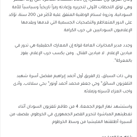
وهي توثق اللحظات الأولى لتحريره وإعادته رمزاً تاريخياً وسياسياً للأمة
السودانية، وذروة لسنام الوطنية المتفق عليه لأكثر من 200 سنة، تؤكد
على الدور المتعاظم والتضحيات الجسمية التي قدمها ويقدمها
الإعلاميون السودانيين في حرب الكرامة.
وجدد مدير المخابرات العامة قوله إن المعارك الحقيقية هي تدور في
ميادين الإعلام.. لا ميادين القتال.. ومن يكسب حرب الإعلام، يفوز
بالمعركة”.
وفي ذات السياق، زار الفريق أول أحمد إبراهيم مفضل أسرة شهيد
التلفزيون السائق” وجي جعفر محمد أحمد أونور” بحي سلالاب، وأدى
واجب العزاء لأسرته وزملائه.
واستشهد نهار اليوم الجمعة، 4 من طاقم تلفزيون السودان أثناء
تغطيتهم المباشرة لتحرير القصر الجمهوري في الخرطوم، بقصف من
مُسيرة أطلقتها المليشيا من وسط الخرطوم.