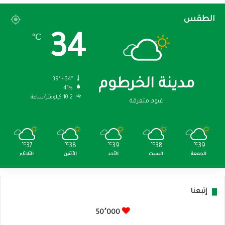
الطقس
34
℃
39º - 34º
مدينة الخرطوم
41%
10.2 كيلومتر/ساعة
غيوم متفرقة
℃
37
℃
38
℃
39
℃
38
℃
39
الجمعة
السبت
الأحد
الأثنين
الثلاثاء
إتبعنا
50٬000