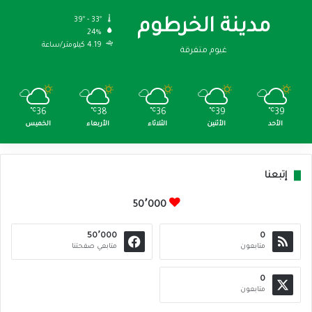
39º - 33º
مدينة الخرطوم
24%
4.19 كيلومتر/ساعة
غيوم متفرقة
℃
36
℃
38
℃
36
℃
39
℃
39
الأحد
الأثنين
الثلاثاء
الأربعاء
الخميس
إتبعنا
50٬000
50٬000
0
متابعون
متابعي صفحتنا
0
متابعون