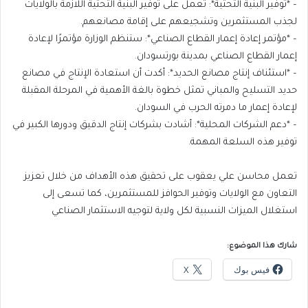
– *توفير البنية التحتية*: تعمل على توفير البنية التحتية اللازمة بالولايات
لجذب المستثمرين وتشجيعهم على إقامة مصانعهم.
– *مؤتمر إعادة إعمار القطاع الصناعي*: ستنظم الوزارة مؤتمرًا لإعادة
إعمار القطاع الصناعي بمدينة بورتسودان.
– *استئناف إنتاج مصانع الحديد*: أكدت أن استعادة الإنتاج في مصانع
حديد التسليح والمباني تمثل خطوة بالغة الأهمية في المرحلة المقبلة
لإعادة إعمار ما دمرته الحرب في السودان.
– *دعم الشركات المحلية*: أشادت بشركات إنتاج الدقيق ودورها الكبير في
توفير هذه السلعة المهمة.
تعمل محاسن علي يعقوب على تحقيق هذه الأهداف من خلال تعزيز
التعاون مع الولايات وتوفير الحوافز للمستثمرين، كما تسعى إلى
استغلال الميزات النسبية لكل ولاية لتوجيه الاستثمار الصناعي
شارك هذا الموضوع:
فيس بوك
X