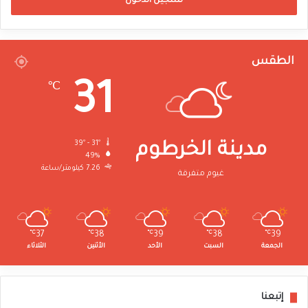
تسجيل الدخول
الطقس
31
℃
39º - 31º
مدينة الخرطوم
49%
7.26 كيلومتر/ساعة
غيوم متفرقة
℃
37
℃
38
℃
39
℃
38
℃
39
الجمعة
السبت
الأحد
الأثنين
الثلاثاء
إتبعنا