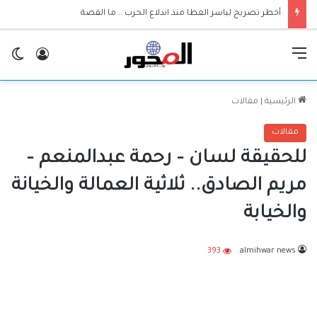
أخطر تصريح لياسر العطا منذ اندلاع الحرب .. ما القصة
القائمة
تسجيل ا
ال
الرئيسية
|
مقالات
مقالات
للحقيقة لسان – رحمة عبدالمنعم –
مريم الصادق.. ثلاثية العمالة والخيانة
والخيابة
393
almihwar news