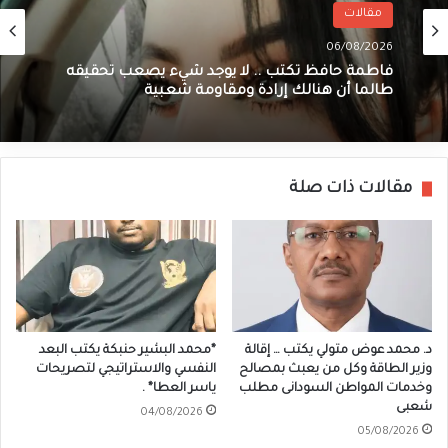
مقالات
06/08/2026
فاطمة حافظ تكتب .. لا يوجد شيء يصعب تحقيقه
طالما أن هنالك إرادة ومقاومة شعبية
مقالات ذات صلة
د. محمد عوض متولي يكتب … إقالة
*محمد البشير حنبكة يكتب البعد
وزير الطاقة وكل من يعبث بمصالح
النفسي والاستراتيجي لتصريحات
وخدمات المواطن السودانى مطلب
ياسر العطا* .
شعبى
04/08/2026
05/08/2026