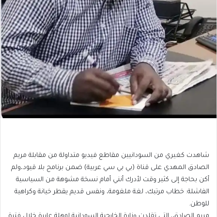
شاهدت كغيري من السودانيين مقاطع فيديو متداولة من مقابلة مريم
الصادق المهدي على قناة (بي بي سي عربية) ضمن برنامج بلا قيود،ولم
أكن بحاجة إلى كثير وقت لأدرك أنني أمام نسخة مشوهة من السياسية
الفاشلة: خطاب مرتبك، لغة ملغومة، ونفس قديم يقطر خيانة وكراهية
للوطن.
مريم الصادق، التي تقلدت وزارة الخارجية السودانية لوهلة عابرة خلال فترة