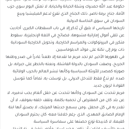
حكومة عبد الله حمدوك وشلة الخيانة والخيابة، لا تمثل اليوم سوى حزب
الأمة، جناح برمة ناصر، ذلك الجناح الذي تفرغ لدعم الميليشيا وبيع
السودان في سوق النخاسة الدولية.
تاريخها السياسي لا يليق أن يُذكر إلا في باب السقطات الكبرى: أحاديث
عن تلقي أموال إماراتية مشبوهة، فضائح في اللغة الإنجليزية، سقوط
متكرر في البروتوكولات والمراسم الخارجية، وتحويل الخارجية السودانية
ذات يوم إلى نكتة على موائد الدبلوماسيين.
في ظهورها الأخير، لم تجد مريم ما تقدمه إلا طعناً غادراً في صدر وطنها
الجريح، وصفت السودان بالدولة الفاشلة، ونعته بالخطر على جيرانه، بل
صورته كمصدر للأوبئة السياسية وكأنها تبشر العالم بالحرب الوقائية
ضده. لم تدعُ فقط للتدخل الدولي، بل توسلت به، تماماً كما تتوسل
القوادة لزبون جديد.
مريم تتحدث عن السودان وكأنها تتحدث عن حقل ألغام يجب تدميره، لا
عن بلد كان من المفترض أن تحميه بكلمة، وتقف خلفه بموقف، لا أن
تغدر به في كل محفل ،ومن يسمع حديثها المرتبك، لا يصدق أنها ابنة
الإمام الصادق المهدي، الذي -رغم خلافنا معه- كان يحترم السودان
كقيمة، لا كذبيحة توزع حصتها على سماسرة السياسة.