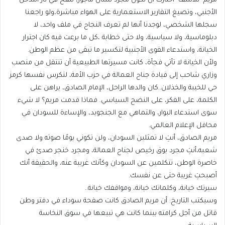
مريم -للأسف- اختارت أن تكون مجرد لسان مأجور، تنفخ في نار التدخل
الأجنبي، وتصيغ التقارير الاستعمارية على الهواء مباشرة،ولو راجعنا
سجلها الشخصي، لوجدنا أنها لم تعرف النجاح في ملف واحد، لا
دبلوماسية، ولا سياسية، ولا حتى خطابة ،كل ما برعت فيه كان اجترار
الخيانة، واستدعاء القوى الأجنبية لتكسير ما تبقى من عظم الوطن.
ولأن الخيانة لا تأتي فجأة، كانت مسيرتها الطبيعية أن تنتقل من منصب
وزاري شاحب إلى قيادة جناح العمالة في حزب الأمة، لتكرس نفسها كرمز
حي للخيبة والخذلان..كان والدها الراحل، الإمام الصادق، يراهن على
الكلمة، على الفكر، على النضج السياسي. فماذا قدمت مريم؟ لا شيء
سوى استدعاء البوار، والتماهي مع الجنجويد، والإساءة للسودان في
محافل الإعلام العالمي.
مريم الصادق، أنتِ لا تمثلين السودان، ولن تكوني يومًا صوته ولا صدى
شعبه،أنتِ مجرد بوق رخيص لجناح العمالة، ومجرد خنجر صدئ في
خاصرة الوطن، تتكلمين عن السودان وكأنك غريبة عنه، والحقيقة أنك
أصبحتِ غريبة حتى عن نفسك.
سيرتك خيانة، وكلماتك خيانة، ومواقفك خيانة..
وسيكتب التاريخ: أن مريم الصادق كانت صفحة سوداء في دفتر وطن
قاتل من أجل كرامته بينما كانت هي تبيعها في سوق النخاسة