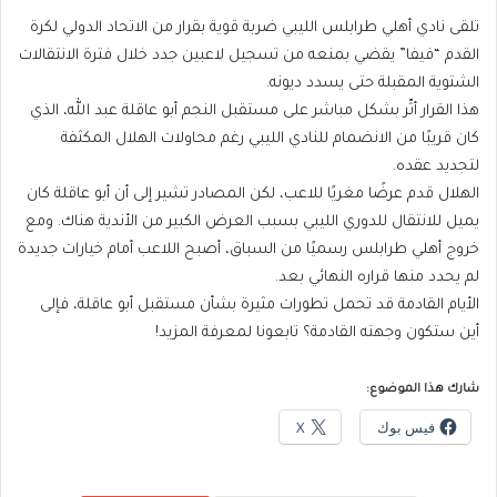
تلقى نادي أهلي طرابلس الليبي ضربة قوية بقرار من الاتحاد الدولي لكرة
القدم “فيفا” يقضي بمنعه من تسجيل لاعبين جدد خلال فترة الانتقالات
الشتوية المقبلة حتى يسدد ديونه.
هذا القرار أثّر بشكل مباشر على مستقبل النجم أبو عاقلة عبد الله، الذي
كان قريبًا من الانضمام للنادي الليبي رغم محاولات الهلال المكثفة
لتجديد عقده.
الهلال قدم عرضًا مغريًا للاعب، لكن المصادر تشير إلى أن أبو عاقلة كان
يميل للانتقال للدوري الليبي بسبب العرض الكبير من الأندية هناك. ومع
خروج أهلي طرابلس رسميًا من السباق، أصبح اللاعب أمام خيارات جديدة
لم يحدد منها قراره النهائي بعد.
الأيام القادمة قد تحمل تطورات مثيرة بشأن مستقبل أبو عاقلة، فإلى
أين ستكون وجهته القادمة؟ تابعونا لمعرفة المزيد!
شارك هذا الموضوع:
فيس بوك
X