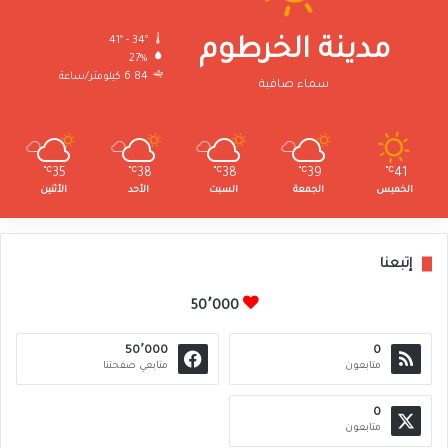
41º - 34º
مدينة الخرطوم
27%
6.84 كيلومتر/ساعة
سماء صافية
℃
35
℃
38
℃
38
℃
39
℃
41
الخميس
الجمعة
السبت
الأحد
الأثنين
إتبعنا
50٬000
50٬000
0
متابعون
متابعي صفحتنا
0
متابعون