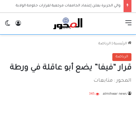
والي الجزيرة يعلن إعتماد الجامعات مرجعية لقرارات حكومة الولاية
القائمة
تسجيل ا
ال
الرئيسية
|
الرياضة
الرياضة
قرار “فيفا” يضع أبو عاقلة في ورطة
المحور : متابعات
345
almihwar news