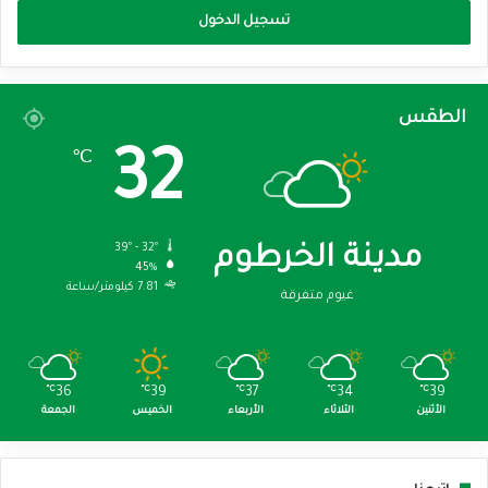
تسجيل الدخول
الطقس
32
℃
39º - 32º
مدينة الخرطوم
45%
7.81 كيلومتر/ساعة
غيوم متفرقة
℃
36
℃
39
℃
37
℃
34
℃
39
الأثنين
الثلاثاء
الأربعاء
الخميس
الجمعة