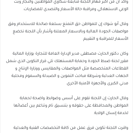
وأكد أن من أكبر مهام اللجنة متابعة شكاوي المواطنين والتجار وبث
الوعي الاستهلاكي ومراقبة حالة الأسعار والتصدي للمضاربات.
وقال أبو شوك إن للمواطن حق التمتع بسلعة صالحة للاستخدام وفق
مواصفات الجودة العالية وبالاسعار المعلنة وأشار بأن اللجنة تخضع
الأسعار للمراقبة و التقييم.
وكان دكتور الحارث مصطفى مدير الإدارة العامة للتجارة بوزارة المالية
مقرر لجنة ضبط الجودة وحماية المستهلك تلي قرار التكوين الذي شمل
القطاعات المتخصصة مثل المواصفات والمقاييس ووزارة الإنتاج و
الجهات العدلية وشرطة مباحث التموين و الصيدلة والسموم ومحلية
مدني الكبرى والأجهزة الأمنية الأخري.
وقال الحارث إن اللجنة تقوم على أسس وضوابط واضحة لحماية
المواطن والمحافظة على حقوقه و بتنسيق تام وتناغم بين أعضائها
لخدمة إنسان الولاية.
واقرت اللجنة تكوين فرق عمل من كافة التخصصات الفنية والعدلية