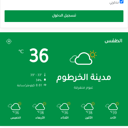
تذكرني
تسجيل الدخول
الطقس
36
℃
39º - 33º
مدينة الخرطوم
34%
8.61 كيلومتر/ساعة
غيوم متفرقة
℃
36
℃
38
℃
36
℃
38
℃
39
الأحد
الأثنين
الثلاثاء
الأربعاء
الخميس