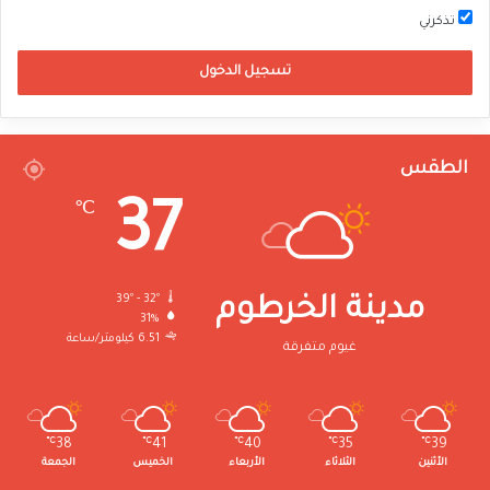
تذكرني
تسجيل الدخول
الطقس
37
℃
39º - 32º
مدينة الخرطوم
31%
6.51 كيلومتر/ساعة
غيوم متفرقة
℃
38
℃
41
℃
40
℃
35
℃
39
الأثنين
الثلاثاء
الأربعاء
الخميس
الجمعة