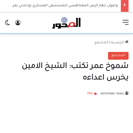
وصول جهاز الرنين المغناطيسي للمستشفى العسكري بودمدني يعزز الخدمات الطبية بالجزيرة
القائمة
تسجيل ا
ال
الرئيسية
|
المجتمع
المجتمع
شموخ عمر تكتب: الشيخ الامين
يخرس اعداءه
766
almihwar news