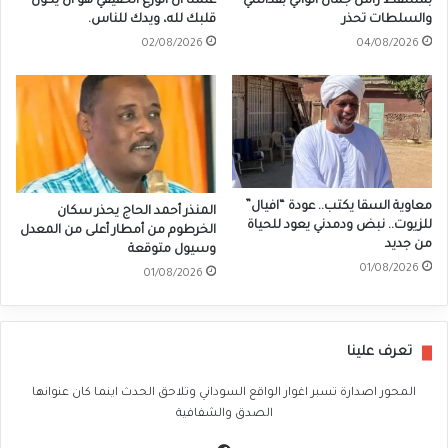
بمسقط رأس جمال الوالي بفداسي
علّمنا أن الورع الحقيقي هو أن يكون
والسلطات تحذر
قلبك لله، ويدك للناس.
02/08/2026
04/08/2026
معاوية السقا يكتب.. عودة “افيال”
المنذر أحمد الحاج يحذر سكان
للزيوت.. نبض ودمدني يعود للحياة
الخرطوم من أمطار أعلى من المعدل
من جديد
وسيول متوقعة
01/08/2026
01/08/2026
تعرف علينا
المحور اصدارة تسبر اغوار الواقع السوداني وتلاحق الحدث اينما كان عنوانها
الصدق والشفافية