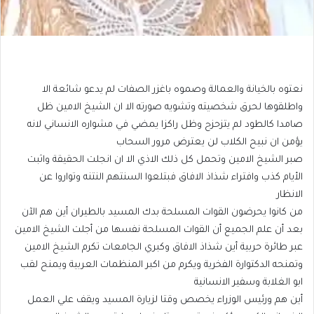
نعتوه بالخيانة والعمالة وصموه باغزر الصفات لم يدعو شائعة الا
واطلقوها لحرق شخصيته وتشويه صورته الا ان الشيخ الامين ظل
صامدا كالطود لم يتزحزح وظل راكزا يمضي في مشواره الانساني لانه
يؤمن ان نبيح الكلاب لن يعترض مرور السحاب
صبر الشيخ الامين وتحمل كل ذلك الاذي الا ان انجلت الحقيقة واثبت
الأيام كذب وافتراء شذاذ الافاق فبتلعوا السنتهم النتنه وتواروا عن
الانظار
من كانوا يحرضون القوات المسلحة بدك المسيد بالطيران أين هم الآن
بعد أن علم الجميع أن القوات المسلحة نفسها من أجلت الشيخ الامين
عبر طائرة حربية أين شذاذ الافاق وكبري الجامعات تكرم الشيخ الامين
وتمنحه الدكتوارة الفخرية ويكرم من اكبر المنظمات العربية ويمنح لقب
ابو الغلابة وسفير الانسانية
أين هم ورئيس الوزراء يخصص وقتا لزيارة المسيد ويقف علي العمل