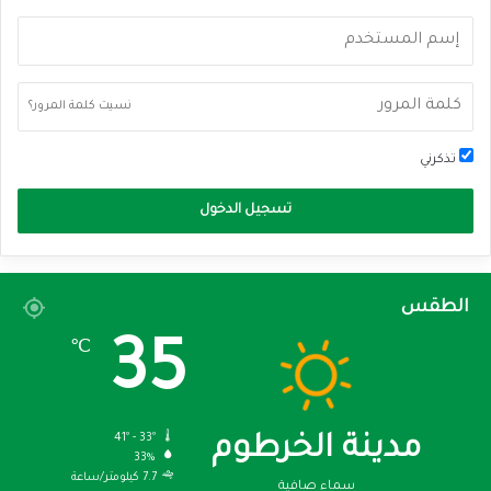
نسيت كلمة المرور؟
تذكرني
تسجيل الدخول
الطقس
35
℃
41º - 33º
مدينة الخرطوم
33%
7.7 كيلومتر/ساعة
سماء صافية