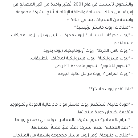
والشحوم، تأسست في عام 2001. تُعتبر واحدة من أكبر المصانع في
إفريقيا من حيثك المساحة والطاقة الإنتاجية. تُنتج الشركة مجموعة
واسعة من المنتجات، بما في ذلك¹ ²:
– *منتجات زيوت ماستر الرئيسية:*
– *زيوت محركات السيارات*: زيوت محركات بنزين وديزل، زيوت محركات
عالية الأداء.
– *زيوت ناقل الحركة*: زيوت أوتوماتيكية، زيوت يدوية.
– *زيوت هيدروليكية*: زيوت هيدروليكية لمختلف التطبيقات.
– *شحوم الليثيوم*: شحوم متعددة الأغراض.
– *زيوت الفرامل*: زيوت فرامل عالية الجودة.
*ماذا تقدم زيوت ماستر؟*
– *جودة عالية*: تستخدم زيوت ماستر مواد خام عالية الجودة وتكنولوجيا
متقدمة لضمان جودة منتجاتها.
– *التزام بالمعايير*: تلتزم الشركة بالمعايير الدولية في تصنيع زيوتها.
– *دعم العملاء*: تقدم الشركة دعمًا فنيًا ممتازًا لعملائها.
– *منتجات متنوعة*: توفر زيوت ماستر مجموعة واسعة من المنتجات