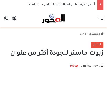
أخطر تصريح لياسر العطا منذ اندلاع الحرب .. ما القصة
القائمة
تسجيل ا
ال
الرئيسية
|
الاخبار
الاخبار
زيوت ماستر للجودة أكثر من عنوان
369
almihwar news