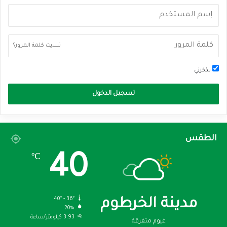
نسيت كلمة المرور؟
تذكرني
تسجيل الدخول
الطقس
40
℃
40º - 36º
مدينة الخرطوم
20%
3.93 كيلومتر/ساعة
غيوم متفرقة