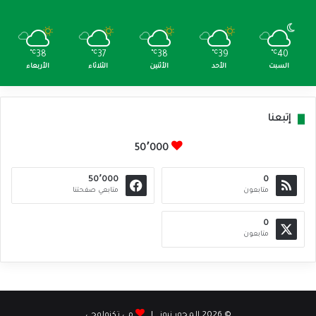
℃
38
℃
37
℃
38
℃
39
℃
40
السبت
الأحد
الأثنين
الثلاثاء
الأربعاء
إتبعنا
50٬000
50٬000
0
متابعون
متابعي صفحتنا
0
متابعون
© 2026 المحور نيوز |
مي تكنولوجي