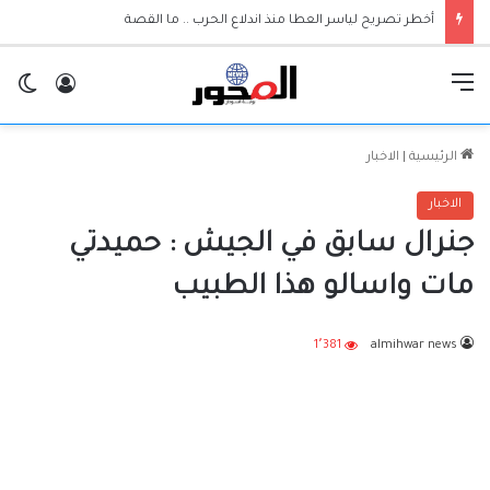
أخطر تصريح لياسر العطا منذ اندلاع الحرب .. ما القصة
القائمة
تسجيل ا
ال
الرئيسية
|
الاخبار
الاخبار
جنرال سابق في الجيش : حميدتي
مات واسالو هذا الطبيب
1٬381
almihwar news