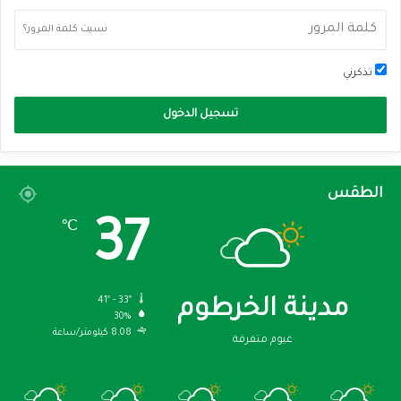
نسيت كلمة المرور؟
تذكرني
تسجيل الدخول
الطقس
37
℃
41º - 33º
مدينة الخرطوم
30%
8.08 كيلومتر/ساعة
غيوم متفرقة