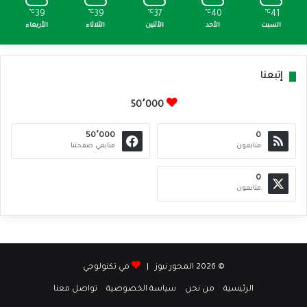
℃
39
℃
39
℃
37
℃
40
℃
41
السبت
الأحد
الأثنين
الثلاثاء
الأربعاء
إتبعنا
50٬000
50٬000
0
متابعون
متابعي صفحتنا
0
متابعون
© 2026 المحور نيوز |
مي تكنولوجي
الرئيسية
من نحن
سياسة الخصوصية
تواصل معنا