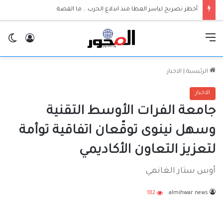
أخطر تصريح لياسر العطا منذ اندلاع الحرب .. ما القصة
القائمة
تسجيل ا
ال
الرئيسية
|
الاخبار
الاخبار
جامعة الفرات الأوسط التقنية
وسهل نينوى توقّعان اتفاقية توأمة
لتعزيز التعاون الأكاديمي
أوس ستار الغانمي
182
almihwar news