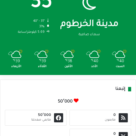
35
40º - 31º
مدينة الخرطوم
31%
5.69 كيلومتر/ساعة
سماء صافية
℃
39
℃
39
℃
38
℃
40
℃
40
السبت
الأحد
الأثنين
الثلاثاء
الأربعاء
إتبعنا
50٬000
50٬000
0
متابعون
متابعي صفحتنا
0