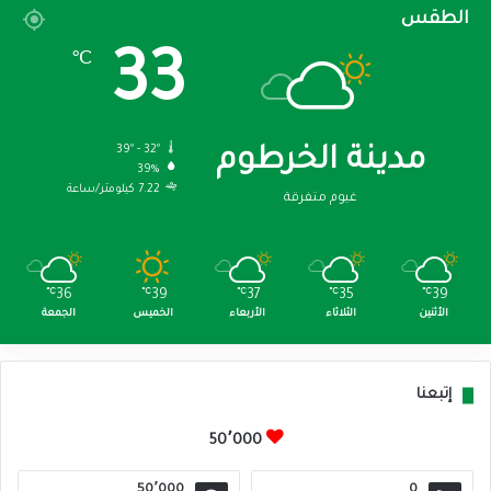
الطقس
33
℃
39º - 32º
مدينة الخرطوم
39%
7.22 كيلومتر/ساعة
غيوم متفرقة
℃
36
℃
39
℃
37
℃
35
℃
39
الأثنين
الثلاثاء
الأربعاء
الخميس
الجمعة
إتبعنا
50٬000
50٬000
0