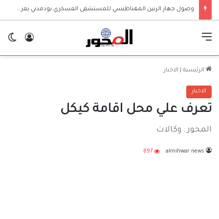
وصول جهاز الرنين المغناطيسي للمستشفى العسكري بودمدني يعزز الخدمات الطبية بالجزيرة
القائمة
تسجيل ا
ال
الرئيسية
|
الاخبار
الاخبار
تعرف علي محل اقامة كيكل
المحور : وكالات
897
almihwar news