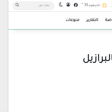
℃
فيسبوك
35
تسجيل الدخول
الوضع المظلم
بحث
الخرطوم
عن
اضة
التقارير
منوعات
لبرازيل