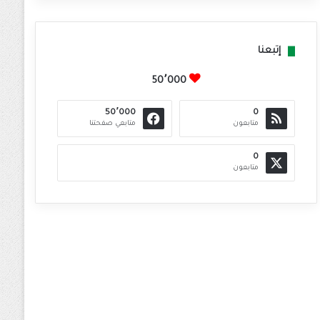
إتبعنا
50٬000
50٬000
0
متابعون
متابعي صفحتنا
0
متابعون