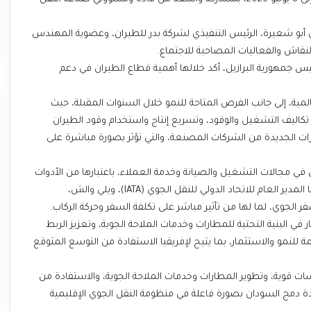
بو شعيرة، الرئيس التنفيذي لشركة بدر للطيران، وعضوية المهندس
اش والفعاليات المصاحبة للاجتماع.
س جمهورية البرازيل، أكد خلالها أهمية قطاع الطيران في دعم
المية، إلى جانب الفرص المتاحة للنمو خلال السنوات المقبلة، حيث
تكاليف التشغيل والوقود، وتسريع إنتاج واستخدام وقود الطيران
يم الطائرات الجديدة من الشركات المصنعة، والتي تؤثر بصورة مباشرة على
ي في مجالات التشغيل والصيانة وخدمة العملاء، باعتبارها من الأدوات
الرئيسة لرفع الكفاءة التشغيلية وتحسين الأداء المؤسسي. ودعا المدير العام للاتحاد الدولي للنقل الجوي (IATA)، ويلي والش،
الجوي، لما لها من تأثير مباشر على تكلفة السفر وحركة الركاب.
في البنية التحتية للمطارات وخدمات الملاحة الجوية، وتعزيز الربط
مة للنمو والاستثمار، بما يتيح لإفريقيا الاستفادة من التوسع المتوقع
 قوية، وتطوير المطارات وخدمات الملاحة الجوية، والاستفادة من
عادة دمج السودان بصورة فاعلة في منظومة النقل الجوي الإقليمية