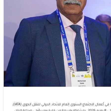
حظيت شركة بدر للطيران بترحيب واهتمام واسع خلال مشاركتها في أعمال الاجتماع السنوي العام للاتحاد الدولي للنقل الجوي (IATA)،
الذي استضافته مدينة ريو دي جانيرو البرازيلية خلال الفترة من 6 إلى 8 يونيو 2026، بمشاركة واسعة من قادة ومسؤولي صناعة النقل