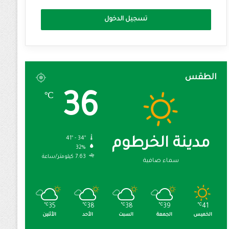
تسجيل الدخول
الطقس
36
℃
41º - 34º
مدينة الخرطوم
32%
7.63 كيلومتر/ساعة
سماء صافية
℃
35
℃
38
℃
38
℃
39
℃
41
الخميس
الجمعة
السبت
الأحد
الأثنين