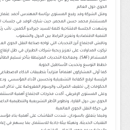
الجوي حول العالم.
ومثل الشركة وفد رفيع المستوى برئاسة المهندس أحمد عثمان أ
المستشار محمد حسن المجمر، حيث شارك الوفد في جلسات النق
وشهدت الجلسة الافتتاحية كلمة للسيد جيرالدو ألكمين، نائب رئي
التنمية الاقتصادية وتعزيز الترابط بين الدول والشعوب.
وناقش الاجتماع أبرز التحديات التي تواجه صناعة النقل الجوي الع
تركزت المداولات على تعزيز ربحية شركات الطيران في ظل ارتفاع 
المستدام (SAF)، ومعالجة التحديات المرتبطة بتأخر تسل
خطط التوسع وتحديث الأساطيل الجوية.
كما أولى المشاركون اهتماماً متزايداً بتطبيقات الذكاء الاصطناع
الحكومات إلى تخفيف الضرائب والرسوم المفروضة على تذاكر السفر 
وعلى المستوى الإفريقي، أكدت مخرجات الاجتماع أهمية الاستثمار 
الجوي بين دول القارة، وتطوير الأطر التشريعية والتنظيمية الداع
في حركة النقل الجوي العالمية.
وفيما يتعلق بالسودان، شددت النقاشات على أهمية بناء مؤسسات
التقنيات الحديثة، وتهيئة بيئة جاذبة للاستثمار، بما يسهم في إ