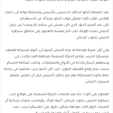
بعد انضمام الحلو لتحالف ما يسمى بتأسيس ومشاركة قواته في حصار
الفاشر، ظلت كاودا معقل قوات الحلو بمنجأة عن الاستهداف.
لكن عبد العزيز الحلو، الذي كان يعيش في سلام تام وبعيدا عن نيران
الجيش لمدة طويلة، جلب النار لنفسه بالهجوم على مناطق سيطرة
الجيش بجنوب كردفان.
وفي أول ضربة موجعة له، وجه الجيش السوداني، اليوم مسيراته لقصف
معسكرا لتدريب عناصر الحركة الشعبية بمنطقة كاودا وأحدث في
وسطهم خسائر فادحة في الأرواح والممتلكات، وجاءت ضخامة الخسائر
بسبب عدم توقع القصف الجوي، حيث كان الحلو يدرب عناصره في ساحة
عامة بكاودا للمشاركة بهم مع تحالف تأسيس قبل أن تنقض عليهم
مسيرات الجيش.
الهجوم على كاودا، جاء بعد هجمات الحركة الشعبية على مواقع تحت
سيطرة الجيش بجنوب كردفان، أخرها كرتالا، وأوضحت مصادر ميدانية أن
الضربات اليوم كانت موجهة بشكل دقيق على معسكر تدريب، حيث