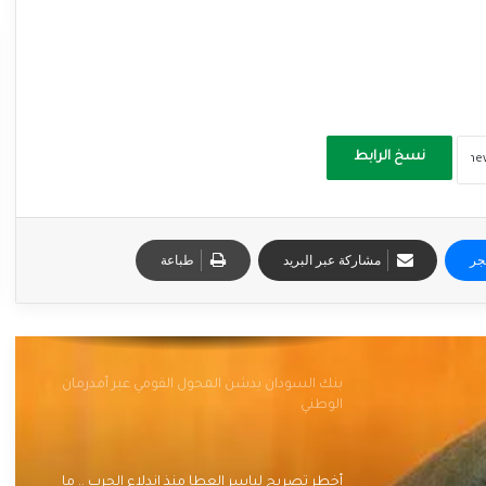
نسخ الرابط
جر
مشاركة عبر البريد
طباعة
بنك السودان يدشن المحول القومي عبر أمدرمان
الوطني
أخطر تصريح لياسر العطا منذ اندلاع الحرب .. ما