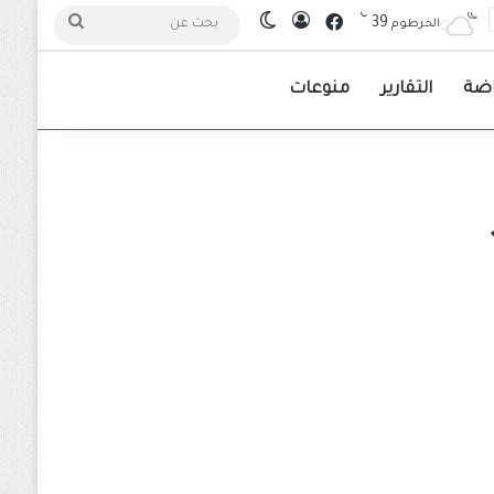
℃
فيسبوك
39
تسجيل الدخول
الوضع المظلم
بحث
الخرطوم
عن
اضة
التقارير
منوعات