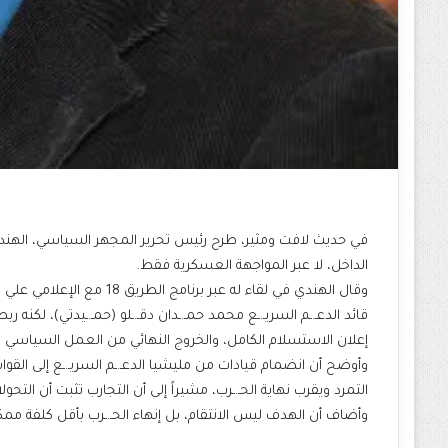
في حديث لافت ومثير، طرح رئيس تحرير المجهر السياسي، الهندي عز
الداخل، لا عبر المواجهة العسكرية فقط.
وقال الهندي في لقاء له عبر
قائد الدعـ.ـم السريـ.ـع محمد حمـ.ـدان دقـ.ـلو (حمـ.ـيدتي)، لكنه
إعلان الاستسلام الكامل، والخروج النهائي من العمل السياسي
وأوضح أن انضمام قيادات من مليشيا الدعـ.ـم السريـ.ـع إلى ال
التمرد ويقرب نهاية الحـ.ـرب، مشيراً إلى أن التجارب تثبت أن التحول
وأضاف أن الهدف ليس الانتقام، بل إنهاء الحـ.ـرب بأقل كلفة ممك