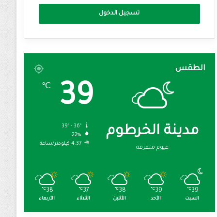
تسجيل الدخول
الطقس
39
℃
39º - 36º
مدينة الخرطوم
22%
4.37 كيلومتر/ساعة
غيوم متفرقة
℃
38
℃
37
℃
38
℃
39
℃
39
السبت
الأحد
الأثنين
الثلاثاء
الأربعاء