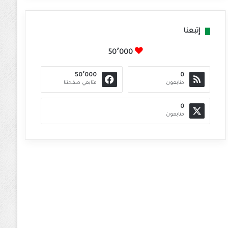
إتبعنا
50٬000
50٬000
0
متابعون
متابعي صفحتنا
0
متابعون