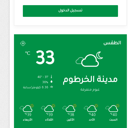
تسجيل الدخول
الطقس
33
℃
40º - 31º
مدينة الخرطوم
36%
6.36 كيلومتر/ساعة
غيوم متفرقة
℃
39
℃
39
℃
38
℃
40
℃
40
السبت
الأحد
الأثنين
الثلاثاء
الأربعاء