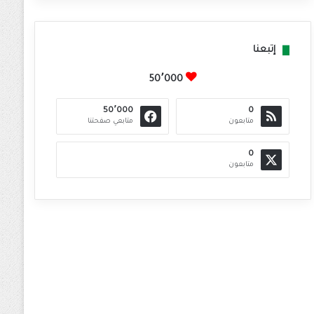
إتبعنا
50٬000
50٬000
0
متابعون
متابعي صفحتنا
0
متابعون