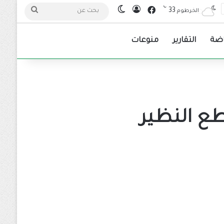
℃
فيسبوك
33
تسجيل الدخول
الوضع المظلم
بحث
الخرطوم
عن
اضة
التقارير
منوعات
طع النظير