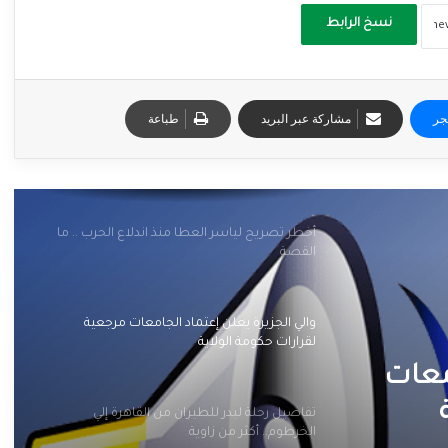
نسخ الرابط
جر
مشاركة عبر البريد
طباعة
أخطر تصريح لياسر العطا منذ اندلاع الحرب .. ما
القصة
والي الجزيرة يعلن إعتماد الجامعات مرجعية
لقرارات حكومة الولاية
معات
تفاصيل رحلة لبدر للطيران من القاهرة إلي
الخرطوم.. أكثر من زاوية