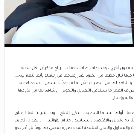
دينة دون أخري ، وقد طاف صاحب حقائب الرياح فذكر أن لكل مدينة
 كلها تنال حظها من الخلود بقدر إفلاحها في إلاقناع بأنها تنعم ب:-……
و شاهد لها من الجغرافيا بأن لها موقعاََ لا يسهل الاستغناء عنه …
ظروف العمر ما يستدعي التعديل والتحوير … وشاهد لها من تذوقها
ائية وإعتبار ……
أولها انسانها المضياف الذكي اللماح … وبذا اشرابت لها الأعناق
تاريخ والدين والاقتصاد والسياسه واحترام القوانيين… و بعد ان تحررت
المعاول والأيدي النشطة لتقدم صورة تمضي بها يوماََ تلو آخر نحو