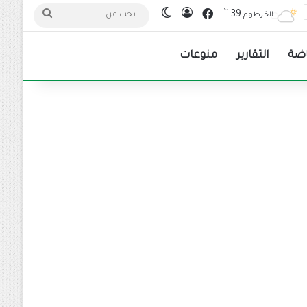
℃
فيسبوك
39
تسجيل الدخول
الوضع المظلم
بحث
الخرطوم
عن
اضة
التقارير
منوعات