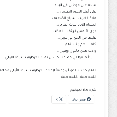
سلام علي موطني في البلاد….
علي أهله الخيرة الطيبين ….
ملاذ الغريب ..سياج الضعيف..
الحماة الاباة ليوث العرين….
ذوي الأنفس الرائقات العذاب….
عليها من الحق نور مبين….
كلفت بهم وانا بينهم….
وزدت هدي بالنوي ويقين…
……إذاََ هلموا الي حملة ( يجب ان نعيد الخرطوم سيرتها الاولي ……
اللهم خذ بيدنا عوناََ وتوفيقاََ لإعادة الخرطوم سيرتها الأولى مع
اللهم همة….اللهم همة
شارك هذا الموضوع:
فيس بوك
X