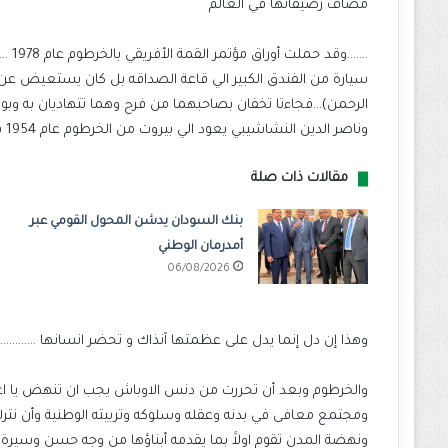
مصاف رصيفاتها في العالم
…….و
سيارة من الفندق الكبير الي قاعة الصداقه بل كان يستعيض عن ذ
الرحمن)…فجاءتا تخفان بصاحبهما من فرح وهما تتهاديان به وبوف
وناصر الدين النشاشيبي يعود الي بيروت من الخرطوم عام 1954 فيكتب في صحافتها (( الخرطوم ….انظف عاصمة رأيتها …))
مقالات ذات صلة
بنك السودان يدشن المحول القومي عبر
أمدرمان الوطني
06/08/2026
وهذا إن دل إنما يدل على عظمتها آنذاك و تحضر انسانها …………
والخرطوم وبعد أن تحررت من دنس الاوباش يجب ان تنهض يا اعزك 
ومجتمع معافى في بدنه وعقله وسلوكه وتربيته الوطنية وأن نترك ا
ونهضة المدن تقوم اولاََ بما يقدمه أبناؤها من وجه حسن وسيرة 