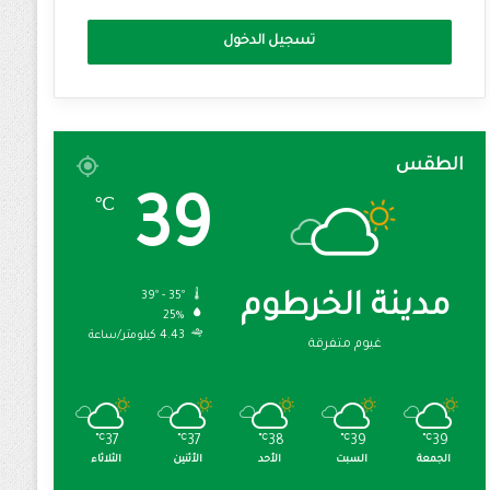
تسجيل الدخول
الطقس
39
℃
39º - 35º
مدينة الخرطوم
25%
4.43 كيلومتر/ساعة
غيوم متفرقة
℃
37
℃
37
℃
38
℃
39
℃
39
الجمعة
السبت
الأحد
الأثنين
الثلاثاء