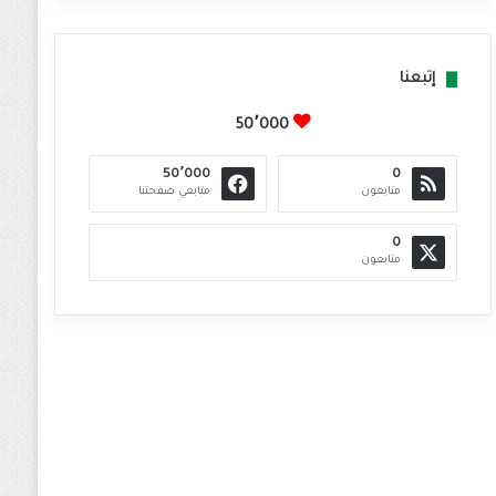
إتبعنا
50٬000
50٬000
0
متابعون
متابعي صفحتنا
0
متابعون