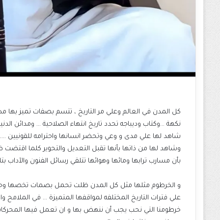
كل المدن في العالم وعلي مر التاريخ ، تتسم بصفات تميز بها م
نكهة …وكتاب وديباجه تحدد تاريخ انتهاء الصلاحية … ومدائن الدنيا
شاهد لها علي مدى و وعي وتحضر انسانها واحترامه للقونيين ….. 
وشاهد لها من ذاتها بأنها تقبل التعديل والتحوير كلما اقتضت 
بأن مسارب ترابها ومائها وهوائها تتلقي رسائل الفنون والآداب بتلق
و الخرطوم مثلها مثل كل المدن ظلت تحمل بصمات تخصها وحدها …
علي فترات التاريخ المختلفه لمواقفها المتميزة … في الملامح وال
خرطومنا التي نحب يجب أن ننهض بها و ان تعمل فيها المحركات و