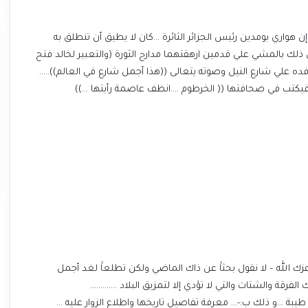
قد حملت أوراق مؤتمر القمة الأفريقي بالخرطوم عام 1978 …إن هواري بومدين رئيس الجزائر الثائرة …كان لا يطيق أن تنطلق به
لك بالمشي علي قدمين ارهقتهما مدارج الثورة (والتعبير لخالد فتح
ده علي شارع النيل وصوته يتعالى ((هذا أجمل شارع في العالم))…..
الله – لا نقول بحثاََ عن ذاك الماضي ولكن تطلعاََ لغد أجمل
لفرقة والشتات والتي لا تؤدي إلا لتمزيق البلاد ………….
طيبة …و ذلك ب:-… معرفة تفاصيل تاريخها واطلاع الزوار عليه …