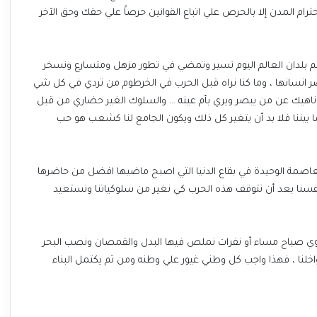
ترام المدن إلا بالحرص علي اتباع القوانين حرصاََ علي حقك وحق الآخر
 بلدان العالم اليوم تسير وتمضي في تطور مزهل ومتسارع وتسخر
 انسانها ، وما كنا نراه قبل الحرب في الخرطوم من تردي في كل شي
ر ناهيك عن من يبصر ويري بأم عينه … والسلوك الغير حضاري من قبل
بيننا فلا بد أن يتغير كل ذلك ويكون الجامع لنا كشعب هو حب
لعاصمة الوحيدة في بقاع الدنيا التي اصبح ماضيها افضل من حاضرها
فسنا بعد أن تتوقف هذه الحرب كي نغير من سلوكياتنا ونستعيد
 صباح مساء أو نفرات نملص فيها البدل والقمصان ونصب البحر
خلنا ، فهذا واجب كل وطني غيور علي وطنه ومن ثم يكتمل البناء