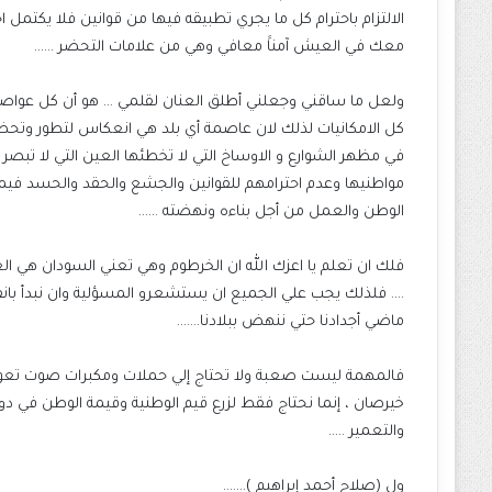
الالتزام باحترام كل ما يجري تطبيقه فيها من قوانين فلا يكتمل اح
معك في العيش آمناََ معافي وهي من علامات التحضر ……
ولعل ما ساقني وجعلني أطلق العنان لقلمي … هو أن كل عواصم
كل الامكانيات لذلك لان عاصمة أي بلد هي انعكاس لتطور وتحضر
في مظهر الشوارع و الاوساخ التي لا تخطئها العين التي لا تبص
مواطنيها وعدم احترامهم للقوانين والجشع والحقد والحسد فيما 
الوطن والعمل من أجل بناءه ونهضته ……
فلك ان تعلم يا اعزك الله ان الخرطوم وهي تعني السودان هي ا
…. فلذلك يجب علي الجميع ان يستشعرو المسؤلية وان نبدأ بان
ماضي أجدادنا حتي ننهض ببلادنا…….
فالمهمة ليست صعبة ولا تحتاج إلي حملات ومكبرات صوت تعوي
خيرصان ، إنما نحتاج فقط لزرع قيم الوطنية وقيمة الوطن في دوا
والتعمير …..
ول (صلاح أحمد إبراهيم )…….