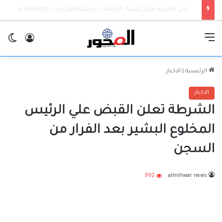
تفاصيل رحلة لبدر للطيران من القاهرة إلي الخرطوم.. أكثر من زاوية
القائمة
تسجيل ا
ال
الرئيسية
|
الاخبار
الاخبار
الشرطة تعلن القبض علي الرئيس
المخلوع البشير بعد الفرار من
السجن
992
almihwar news