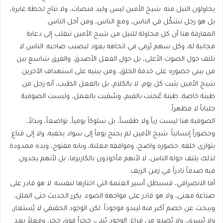
يحاولون النيل منه. شيخ الأمين ليس وليد منصات، ولا نتاج لحظة عابرة،
بل هو رجل تشكّل في الناس، ومع الناس، ومن أجل الناس.
المفارقة هنا أن كل محاولة للنيل من شيخ الأمين تنقلب إلى دعاية
مجانية له، وكل سهم يُرمى في اتجاهه يعود ليصيب صاحبه. الناس لا
تلتف حول الصوت الأعلى، بل حول الفعل الأصدق. والفرق شاسع بين
من يبني حضوره على خدمة الخلق، ومن يبنيه على استهداف الآخرين.
شيخ الأمين يثبت كل يوم، لا بالكلام، بل بالفعل الطيب، أنه رجل من
طينة خاصة، طينة عُجنت بالقيم، وسُقيت بالعمل، ولبست الصوفية
جلباباً لا مظهراً.
الصوفية هنا ليست زياً ولا طقساً، بل سلوكاً يومياً، تواضعاً، وبذلاً،
وحضوراً إنسانياً. شيخ الأمين لم يحتج يوماً إلى سواد يخفيه، ولا إلى قناع
يتوارى خلفه. حضوره واضح، ومواقفه معلنة، وبابه مفتوح، ويده ممدودة.
لذلك يلتف حوله الناس، لا لأنهم مأخوذون بالكاريزما، بل لأنهم يجدون
فيه صدقاً نادراً في زمن الزيف.
أما الانصرافي، فسيظل أسير العتمة التي اختارها لنفسه. لا هو قادر على
صناعة معنى، ولا هو قادر على مواجهة الضوء. يكرر الحديث حتى الملل،
ويبحث عن خصم أكبر منه ليبدو موجوداً. لكن الوجود الحقيقي لا يُستعار،
ولا يُسرق، ولا يُصنع من فراغ. الوجود يُبنى، حجراً فوق حجر، وفعلاً بعد