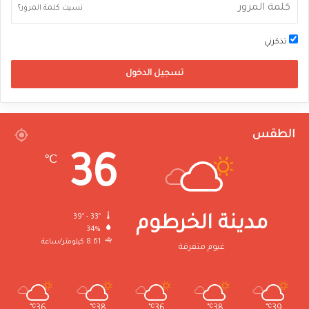
نسيت كلمة المرور؟
تذكرني
تسجيل الدخول
الطقس
36
℃
39º - 33º
مدينة الخرطوم
34%
8.61 كيلومتر/ساعة
غيوم متفرقة
℃
36
℃
38
℃
36
℃
38
℃
39