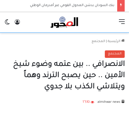
القائمة
تسجيل ا
ال
الرئيسية
|
المجتمع
المجتمع
الانصرافي .. بين عتمه وضوء شيخ
الأمين .. حين يصبح الترند وهماً
ويتلاشي الكذب بلا جدوي
1٬510
almihwar news