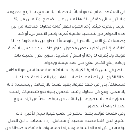
في المشهد العام، تطفو أحياناً شخصيات بلا ملامح، بلا تاريخ معروف،
وبلا أثر إنساني حقيقي، لكنها تعيش على الضجيج، وتتنفس من رئة
الترند، وتتحرك حيثما وُجد الضوء لتقفز أمامه محاولة اقتناصه. من بين
هذه الظواهر تبرز شخصية هلامية تُعرف باسم الانصرافي، أو كما
وصفها شيخ الأمين بالانحرافي، توصيفاً لا يخلو من دقة لغوية ودلالة
أخلاقية، إذ نحن أمام شخص مجهول، متوارٍ خلف سواد دامس، لا تُعرف
هويته، ولا يُعرف له وجه أو اسم أو مشروع، سوى تكرار الحديث ذاته،
وإعادة إنتاج الكلام الفارغ حتى فقد قيمته وجدواه.
الانصرافي ليس ظاهرة فكرية، ولا حالة اجتماعية عميقة، بل هو انعكاس
لحالة الفراغ التي تصنعها منصات اللهاث وراء المشاهدة. حديثه بات
مستهلكاً، يدور في حلقة مفرغة، يعيد نفسه بلا إضافة، ويستنسخ ذاته
بلا معنى. ومع كل محاولة يائسة للظهور، يتجه نحو شخصيات راسخة
ليعلق عليها، لا ليحاورها، بل ليقتات من بريقها، بحثاً عن ترند سريع
يعيد له وهماً بالحضور.
وفي مقدمة هؤلاء، يضع الانصرافي نصب عينيه شيخ الأمين، ذاك
الشيخ الذي كلما قصده متصيد أو متحامل، ازداد لمعانه، لا لأن الجدل
يرفعه، بل لأن أفعاله تسبقه، وسيرته تحميه، وأخلاقه تفضح ضحالة من