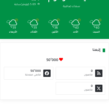
31%
5.69 كيلومتر/ساعة
سماء صافية
℃
39
℃
39
℃
38
℃
40
℃
40
السبت
الأحد
الأثنين
الثلاثاء
الأربعاء
إتبعنا
50٬000
50٬000
0
متابعون
متابعي صفحتنا
0
متابعون