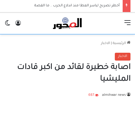
أخطر تصريح لياسر العطا منذ اندلاع الحرب .. ما القصة
القائمة
تسجيل ا
ال
الرئيسية
|
الاخبار
الاخبار
اصابة خطيرة لقائد من اكبر قادات
المليشيا
687
almihwar news