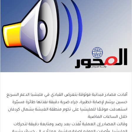
أفادت مصادر ميدانية موثوقة بتعرض القيادي في مليشيا الدعم السريع
حسين برشم لإصابة خطيرة، جراء ضربة دقيقة نفذتها طائرة مسيّرة
استهدفت موقعًا للمليشيا على تخوم منطقة الغبشة بشمال كردفان
خلال الساعات الماضية.
وقالت المصادر إن العملية نُفذت بعد رصد ومتابعة دقيقة لتحركات
المليشيا، وأصابت الموقع إصابة مباشرة، مما أدى إلى خسائر بشرية