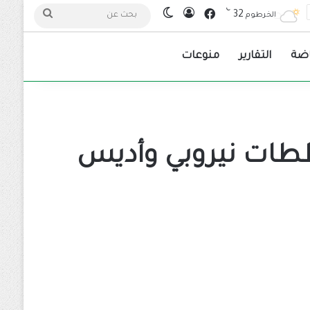
℃
فيسبوك
32
تسجيل الدخول
الوضع المظلم
بحث
الخرطوم
عن
اضة
التقارير
منوعات
ططات نيروبي وأديس