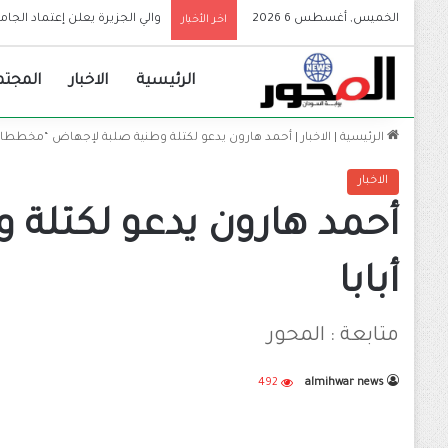
الخميس, أغسطس 6 2026
تفاصيل رحلة لبدر للطيران من ال
اخر الأخبار
الرئيسية
الاخبار
المجتم
الرئيسية
|
الاخبار
|
أحمد هارون يدعو لكتلة وطنية صلبة لإجهاض “مخططات ن
الاخبار
أحمد هارون يدعو لكتلة
أبابا
متابعة : المحور
492
almihwar news