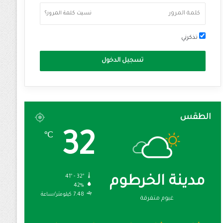
نسيت كلمة المرور؟
تذكرني
تسجيل الدخول
الطقس
32
℃
41º - 32º
مدينة الخرطوم
42%
7.48 كيلومتر/ساعة
غيوم متفرقة