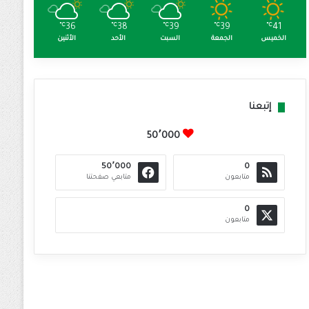
℃
36
℃
38
℃
39
℃
39
℃
41
الخميس
الجمعة
السبت
الأحد
الأثنين
إتبعنا
50٬000
50٬000
0
متابعون
متابعي صفحتنا
0
متابعون