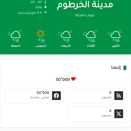
39º - 30º
مدينة الخرطوم
49%
6.6 كيلومتر/ساعة
غيوم متفرقة
℃
36
℃
39
℃
37
℃
34
℃
39
الأثنين
الثلاثاء
الأربعاء
الخميس
الجمعة
إتبعنا
50٬000
50٬000
0
متابعون
متابعي صفحتنا
0
متابعون