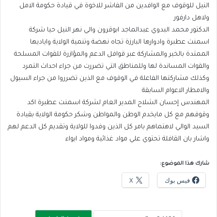
النيل للوقوف مع الوافدين من الفاشر للاخوة في قيادة حكومة الامل
ولاهل دارفور
الدكتور محمد البدوي عبدالماجد ابوقرون والي نهر النيل حيا شركة
اسمنت عطبرة وادوارها البارزة تجاه نهضة وتنمية الولاية واياديها
الممتدة بالخير والمشاركة عبر قوافل الدعم والمؤازرة للقوات المسلحة
والقوات المساندة لها وللمناطق التي تضررت من جراء احداث التمرد
وكذلك مشاركتها الفاعلة في الوقوف مع الذين تضرروا من جراء السيول
والامطار الاعوام السابقة
المهندس إحسان الشلاح المدير العام لشركة اسمنت عطبرة اكد
وقوفهم مع كل مايخدم الوطن والمواطن وشكر حكومة الولاية بقيادة
السيد الوالي لاهتماهم بامر كل الذين وفدوا للولاية وتقديم كل الدعم لهم
واشار بان القافلة تحتوي علي مواد غذائية ومواد ايواء
شارك هذا الموضوع:
فيس بوك
X