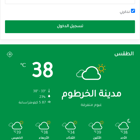
تذكرني
تسجيل الدخول
الطقس
38
℃
38º - 33º
مدينة الخرطوم
23%
5.87 كيلومتر/ساعة
غيوم متفرقة
℃
39
℃
38
℃
34
℃
39
℃
38
الأحد
الأثنين
الثلاثاء
الأربعاء
الخميس