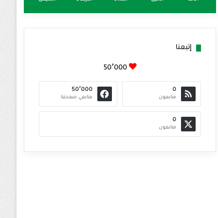
إتبعنا
50٬000
50٬000
0
متابعون
متابعي صفحتنا
0
متابعون