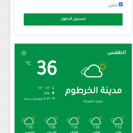
تذكرني
تسجيل الدخول
الطقس
36
℃
39º - 33º
مدينة الخرطوم
34%
8.61 كيلومتر/ساعة
غيوم متفرقة
℃
36
℃
38
℃
36
℃
38
℃
39
الأحد
الأثنين
الثلاثاء
الأربعاء
الخميس