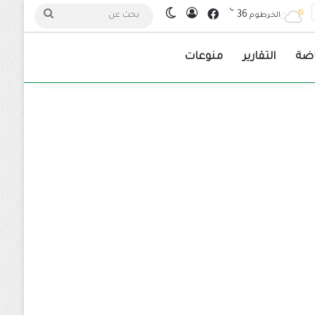
℃
فيسبوك
36
تسجيل الدخول
الوضع المظلم
بحث
الخرطوم
عن
اضة
التقارير
منوعات