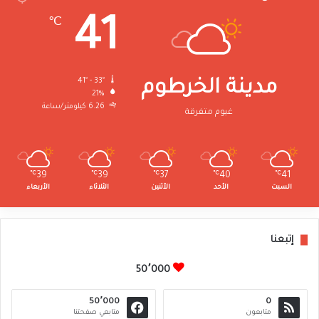
41
℃
41º - 33º
مدينة الخرطوم
21%
6.26 كيلومتر/ساعة
غيوم متفرقة
℃
39
℃
39
℃
37
℃
40
℃
41
السبت
الأحد
الأثنين
الثلاثاء
الأربعاء
إتبعنا
50٬000
50٬000
0
متابعون
متابعي صفحتنا