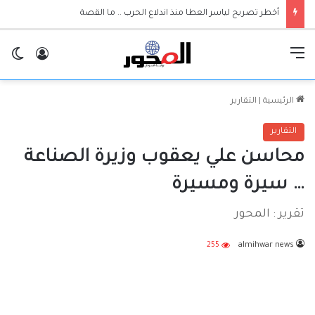
أخطر تصريح لياسر العطا منذ اندلاع الحرب .. ما القصة
القائمة
تسجيل ا
ال
الرئيسية
|
التقارير
التقارير
محاسن علي يعقوب وزيرة الصناعة
… سيرة ومسيرة
تقرير : المحور
255
almihwar news