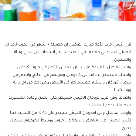
قال رئيس حزب الأمة مبارك الفاضل ان حصيلة ٩ اشهر من الحرب نجد ان
الجيش السوداني متقدم علي الجنجويد رغم انسحابه من مدني ونيالا
والضعين.
وأشار الفاضل بتغريدة على x ، ان الجيش انتصر في جنوب كردفان
واستلم معسكر الدعامة في كادوقلي وهزمهم في الدلنج وانتصر في
شمال كردفان واستلم معسكرهم في الأبيض وطردهم من ام روابة
وودعشانا.
واضاف وفي غرب كردفان الجيش مسيطر علي المدن وقادة المسيرية
سحبوا تاييدهم للمليشيا.
واردف الفاضل وفي امدرمان الجيش سيطر علي ٩٥ ٪ من المدينة كما
انتشر الجيش علي مناطق واسعة في جنوب ووسط الخرطوم وشمال
بحري .
واكد ان المليشيا في انحسار ، وان قبائل دارفور لم تعد تستجيب للتجنيد