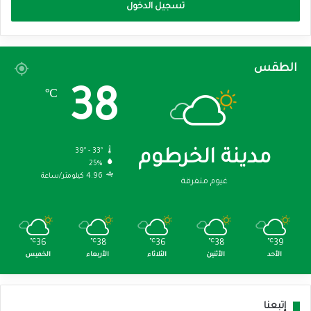
تسجيل الدخول
الطقس
38
℃
39º - 33º
مدينة الخرطوم
25%
4.96 كيلومتر/ساعة
غيوم متفرقة
℃
36
℃
38
℃
36
℃
38
℃
39
الأحد
الأثنين
الثلاثاء
الأربعاء
الخميس
إتبعنا