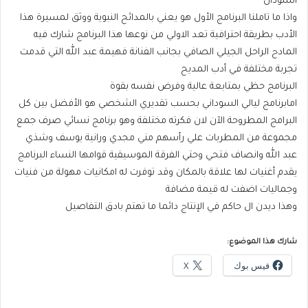
السودان
واذا ما تاملنا البرنامج الأول هو يعني بالمدائح النبوية ووثق لمسيرة هذا
الأدب بطريقة احترافية تعد الاولي من نوعها هذا البرنامج شارك فيه
المادح الراحل الجيلي الصافي بجانب الفنانة فهيمة عبد الله التي قدمت
تجربة مختلفة في أدب المديح
البرنامج حظي بمتابعة عالية وفرض نفسه بقوة
امابرنامج ليالي السوداني بحسب تقديري الشخصي هو الأفضل بين كل
البرامج المطروحة الآن لان فكرته مختلفة وهو برنامج نسائي صرف جمع
مجموعة من المطربات علي رأسهم مني مجدي ورانية يوسف وشذي
عبد الله وانصاف فتحي وحتي الفرقة الموسيقية قوامها النساء البرنامج
يقدم أغنيات لها علاقة بالمكان وقد توفرت له امكانيات مهولة من فنيات
وجماليات اضفت له قيمة مضافة
وهذا ديدن ال حاكم في الإنتاج دائما ما تهتم بادق التفاصيل
شارك هذا الموضوع:
فيس بوك
X