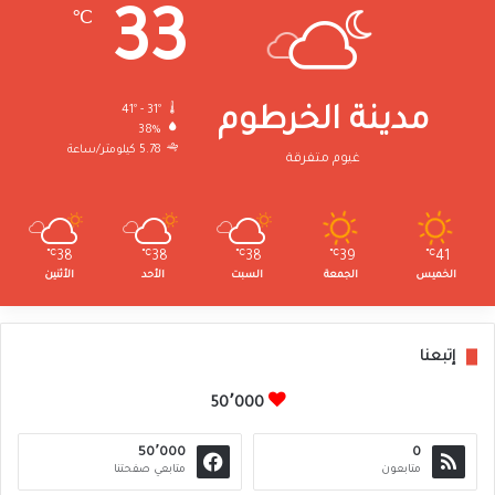
33
℃
41º - 31º
مدينة الخرطوم
38%
5.78 كيلومتر/ساعة
غيوم متفرقة
℃
38
℃
38
℃
38
℃
39
℃
41
الخميس
الجمعة
السبت
الأحد
الأثنين
إتبعنا
50٬000
50٬000
0
متابعون
متابعي صفحتنا