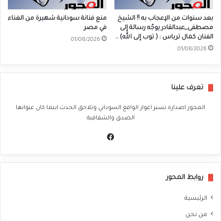
بعد سنوات من الإعجاب به !! الشيخ
منع فنانة سودانية شهيرة من الغناء
مصطفى_عبدالقادر يوجّه رسالة إلى
في مصر
الفنان كمال ترباس : ( توب إلى الله) ..
01/08/2026
01/08/2026
تعرف علينا
المحور اصدارة تسبر اغوار الواقع السوداني وتلاحق الحدث اينما كان عنوانها
الصدق والشفافية
في
سب
وك
روابط المحور
الرئيسية
من نحن