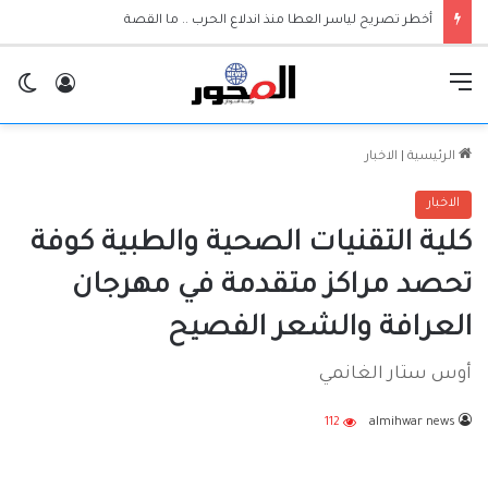
أخطر تصريح لياسر العطا منذ اندلاع الحرب .. ما القصة
القائمة
تسجيل ا
ال
الرئيسية
|
الاخبار
الاخبار
كلية التقنيات الصحية والطبية كوفة
تحصد مراكز متقدمة في مهرجان
العرافة والشعر الفصيح
أوس ستار الغانمي
112
almihwar news