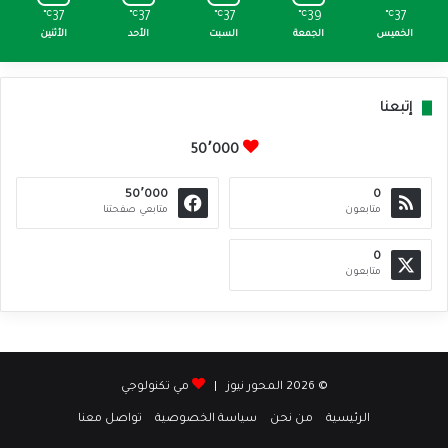
℃
37
℃
37
℃
37
℃
39
℃
37
الخميس
الجمعة
السبت
الأحد
الأثنين
إتبعنا
50٬000
50٬000
0
متابعون
متابعي صفحتنا
0
متابعون
© 2026 المحور نيوز |
مي تكنولوجي
الرئيسية
من نحن
سياسة الخصوصية
تواصل معنا