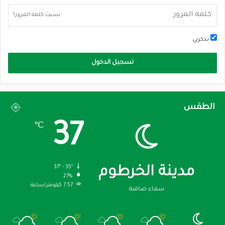
نسيت كلمة المرور؟
تذكرني
تسجيل الدخول
الطقس
37
℃
37º - 35º
مدينة الخرطوم
27%
7.57 كيلومتر/ساعة
سماء صافية