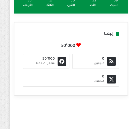
℃
38
℃
37
℃
38
℃
39
℃
39
السبت
الأحد
الأثنين
الثلاثاء
الأربعاء
إتبعنا
50٬000
50٬000
0
متابعون
متابعي صفحتنا
0
متابعون