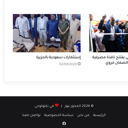
ي يفتتح نافذة مصرفية
إستثمارات سعودية بالجزيرة
لضمان مروي
02/08/2026
© 2026 المحور نيوز |
مي تكنولوجي
الرئيسية
من نحن
سياسة الخصوصية
تواصل معنا
فيسبوك