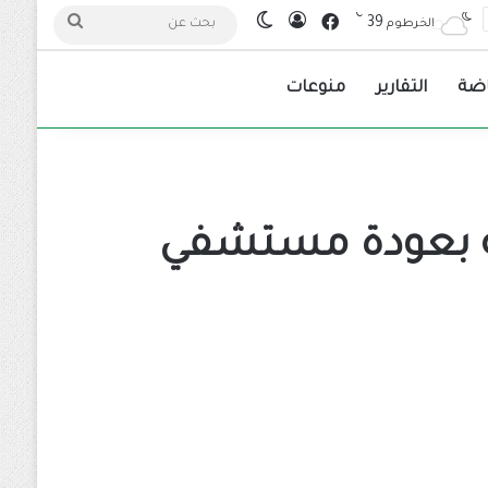
℃
فيسبوك
39
تسجيل الدخول
الوضع المظلم
بحث
الخرطوم
عن
اضة
التقارير
منوعات
ية بعودة مستشفي