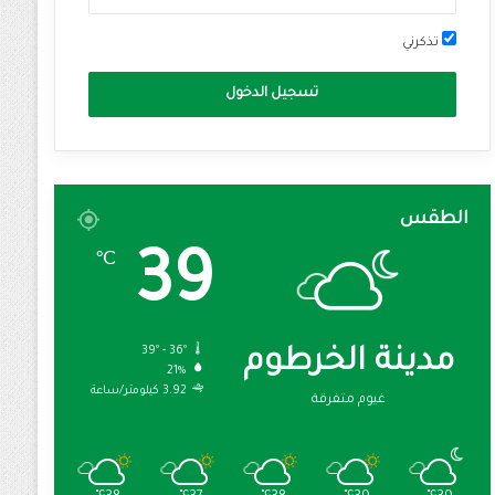
تذكرني
تسجيل الدخول
الطقس
39
℃
39º - 36º
مدينة الخرطوم
21%
3.92 كيلومتر/ساعة
غيوم متفرقة