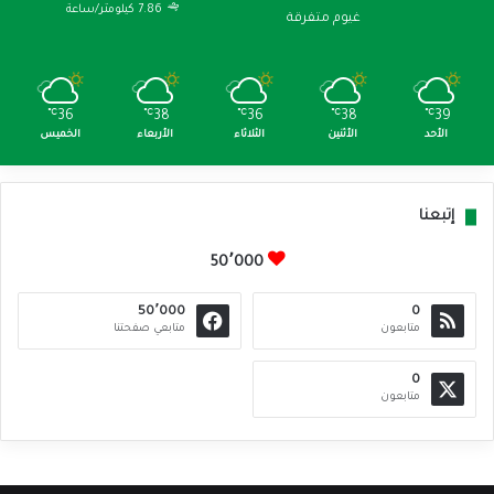
7.86 كيلومتر/ساعة
غيوم متفرقة
℃
36
℃
38
℃
36
℃
38
℃
39
الأحد
الأثنين
الثلاثاء
الأربعاء
الخميس
إتبعنا
50٬000
50٬000
0
متابعون
متابعي صفحتنا
0
متابعون