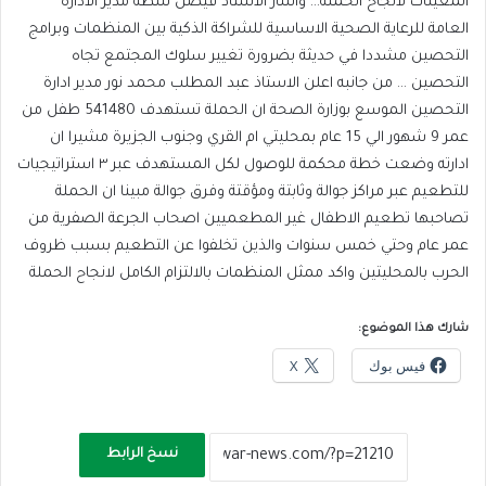
المعينات لانجاح الحملة… واشار الاستاذ فيصل شطة مدير الادارة
العامة للرعاية الصحية الاساسية للشراكة الذكية بين المنظمات وبرامج
التحصين مشددا في حديثة بضرورة تغيير سلوك المجتمع تجاه
التحصين … من جانبه اعلن الاستاذ عبد المطلب محمد نور مدير ادارة
التحصين الموسع بوزارة الصحة ان الحملة تستهدف 541480 طفل من
عمر 9 شهور الي 15 عام بمحليتي ام القري وجنوب الجزيرة مشيرا ان
ادارته وضعت خطة محكمة للوصول لكل المستهدف عبر ٣ استراتيجيات
للتطعيم عبر مراكز جوالة وثابتة ومؤقتة وفرق جوالة مبينا ان الحملة
تصاحبها تطعيم الاطفال غير المطعميين اصحاب الجرعة الصفرية من
عمر عام وحتي خمس سنوات والذين تخلفوا عن التطعيم بسبب ظروف
الحرب بالمحليتين واكد ممثل المنظمات بالالتزام الكامل لانجاح الحملة
شارك هذا الموضوع:
فيس بوك
X
نسخ الرابط