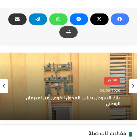
الاخبار
الاخبار
06/08/2026
04/08/2026
بنك السودان يدشن المحول القومي عبر أمدرمان
أخطر تصريح لياسر العطا منذ اندلاع الحرب .. ما
الوطني
القصة
مقالات ذات صلة