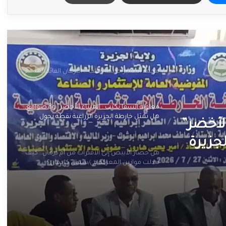
محمد البشير حنبكة يكتب .. البرهان القائد الملهم
معاوية السقا يكتب : الميناء الأخضر” و3 صوامع..
هل تمثل خارطة الجزيرة الزراعية نقطة تحول
لأخضر”
لإعادة إعمار الولاية؟
جزيرة
من حصار الأبيض إلى الاقتراب من أم درمان.. كيف
ار
تبدلت موازين المعركة في شمال كردفان؟