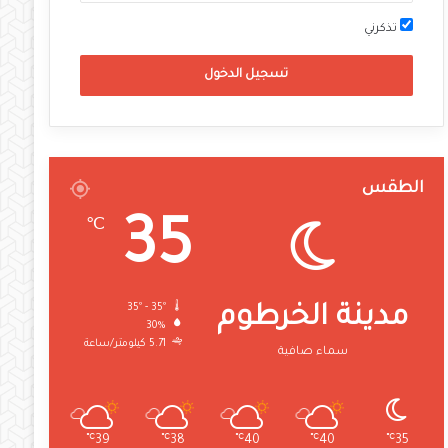
تذكرني
تسجيل الدخول
الطقس
35
℃
35º - 35º
مدينة الخرطوم
30%
5.71 كيلومتر/ساعة
سماء صافية
℃
39
℃
38
℃
40
℃
40
℃
35