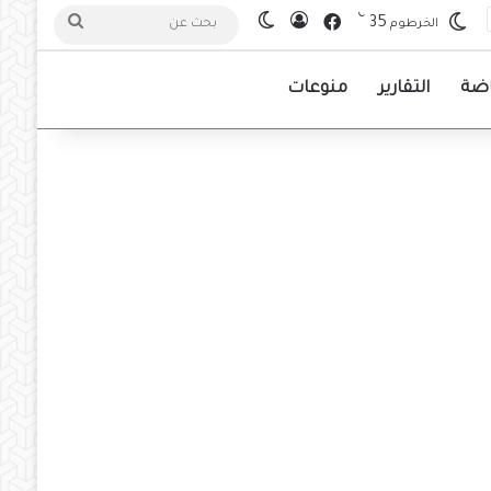
℃
فيسبوك
35
تسجيل الدخول
الوضع المظلم
بحث
الخرطوم
عن
اضة
التقارير
منوعات