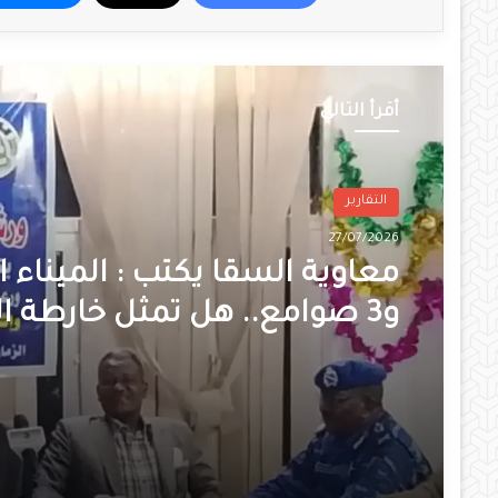
أقرأ التالي
التقارير
27/07/2026
معاوية السقا يكتب : الميناء ا
و3 صوامع.. هل تمثل خارطة ال
الزراعية نقطة تحول لإعادة إعم
الولاية؟