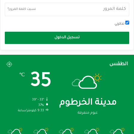
نسيت كلمة المرور؟
تذكرني
تسجيل الدخول
الطقس
35
℃
39º - 33º
مدينة الخرطوم
37%
9.33 كيلومتر/ساعة
غيوم متفرقة