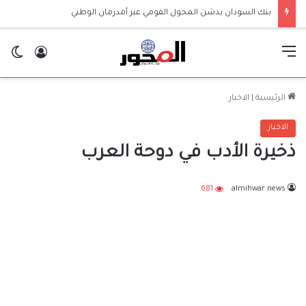
القائمة
تسجيل ا
ال
الرئيسية
|
الاخبار
الاخبار
ذخيرة الأدب في دوحة العرب
681
almihwar news