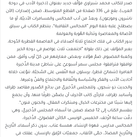
صدر للكاتب محمد شبراوي مؤلّف جديد بعنوان (ذخيرة الأدب في دوحة
العرب)، يقع في 336 صفحة من القطع المتوسط، ضمن إصدارات (الآن
ناشرون وموزعون)، ويعدّ من أدب المجالس والمسامرات الأدبيّة، أو ما
يصطلح عليه بلغة اليوم ”المجالس الثقافية“، ينتظم الكتاب في سياق
الأصالة والمعاصرة وثنائية الهُوية والعولمة.
يدور الكتاب في فلك اجتماع ثلاثة أصدقاء في العاصمة القطرية الدّوحة،
يعبر المؤلف عن ذلك بقوله ”اجتمعت ثلاث عواصم في دوحة الخير
وكعبة المضيوم، ضمّ هؤلاء -وبعض معارفهم من كلّ أوب وأفق، ممن
توافقوا فترافقوا- مجلس سمر أسبوعيّ على شاطئ مدينة الذّخيرة
العامرة (شماليّ قطر)، يرسلون فيه النّفس على السّجيّة، تنوّعت خلاله
أحاديث الأدب والفكر والسّياسة والثّقافة والاجتماع والفنّ وغيرها،
والحديث ذو شجون، وللمجلس الذّخيريّ من بدائع الصّدور مقاصد ظِراف
وأسانيد طِراف، فارتأى كاتب الأحرف أن يضمّن طرفًا منها، وأن يجمع
إليها شيئا من مخترعات الخيال ومبتكرات المقال، والجنون فنون“.
ينقسم الكتاب إلى 12 فصلا ضمن ما أسماه المجلس الذّخيريّ، وهي:
دقّت ساعة الزّحف، الخميس الونيس، الكائن الفضوليّ، الذّخيرة،
المجالس مدارس، قهوة الإنشاء، همسة عتاب، بدون ذكر أسماء، التّاريخ
والتّاريخ المضادّ، حمّى الألقاب، جمعيّات الرّفق بالإنسان، عقلك في