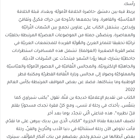
رأسك.
يربط فيه بين دمشق -حاضرة الخلافة الأمويّة- وبغداد قبلة الخلافة
العبّاسيّة- والقاهرة، وما يجمعها بالدّوحة من حراك فكريّ وثقافيّ
وإبداعيّ، يشتغل الكتاب على عناوين تجمع بين السّمات التّراثيّة
والمعاصرة، ويتضمّن جملة من الموضوعات العصريّة المرتبطة بخلفيّات
تراثيّة تحقيقا للتمايز العربيّ والهُويّة الفريدة للمجتمعات العربيّة في
عصر القرية الصغيرة (العولمة). تشمل هذه المسامرات استطرادات
جاحظيّة يشارك فيها روّدا السّمر؛ فيتحدّث عن السّرقات الأدبيّة،
والجاهليّة الإلكترونيّة، والمجالس الثّقافيّة في العصور الأمويّة والعبّاسيّة
والمملوكيّة وصولا إلى مجالس وزارة الثّقافة القطريّة ومكتبة قطر
الوطنية وما يشاكلها، فضلا عن بعض المواقف المرتبطة بكأس العالم
2022.
الكتاب من تقديم الإعلاميّة خديجة بن قنّة، تقول ”يكتب شبراوي كما
يتنفّس، يأخذك في رحلة لا تنسى، ومع كلّ فقرة تجدك مسحورًا بقلم
قلّ نظيره“، هذه قناعتي الّتي تتجدّد يوما بعد آخر.
تضيف المذيعة بقناة الجزيرة ”الكتاب الّذي بين يديك يبرهن على ما تقدّم،
فأنت تخوض الآن رحلة استثنائيّة في دنيا الأدب والتّاريخ والفنّ، رحلة
بعض أبطالها من شحم ولحم، بعضهم من بنات أفكار المؤلّف، سيترك