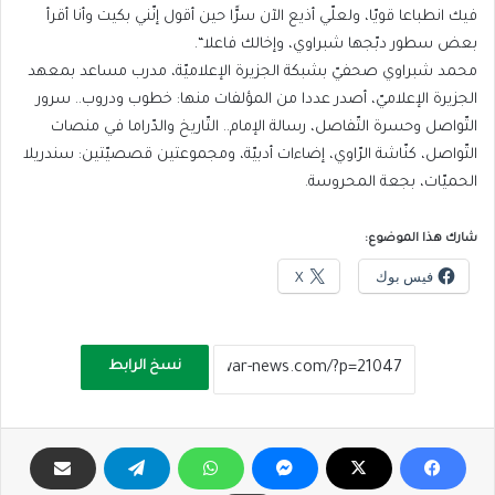
فيك انطباعا قويّا، ولعلّي أذيع الآن سرًّا حين أقول إنّني بكيت وأنا أقرأ
بعض سطور دبّجها شبراوي، وإخالك فاعلا“.
محمد شبراوي صحفيّ بشبكة الجزيرة الإعلاميّة، مدرب مساعد بمعهد
الجزيرة الإعلاميّ، أصدر عددا من المؤلفات منها: خطوب ودروب.. سرور
التّواصل وحسرة التّفاصل، رسالة الإمام.. التّاريخ والدّراما في منصات
التّواصل، كنّاشة الرّاوي، إضاءات أدبيّة، ومجموعتين قصصيّتين: سندريلا
الحميّات، بجعة المحروسة.
شارك هذا الموضوع:
فيس بوك
X
نسخ الرابط