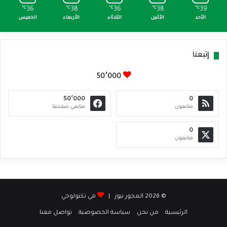
℃
36
℃
38
℃
36
℃
38
℃
39
الأحد
الأثنين
الثلاثاء
الأربعاء
الخميس
إتبعنا
50٬000
50٬000
0
متابعون
متابعي صفحتنا
0
متابعون
© 2026 المحور نيوز |
مي تكنولوجي
الرئيسية
من نحن
سياسة الخصوصية
تواصل معنا