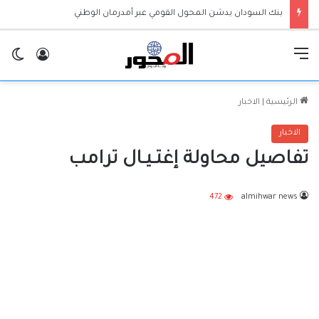
بنك السودان يدشن المحول القومي عبر أمدرمان الوطني
القائمة
تسجيل ا
ال
الرئيسية
|
الاخبار
الاخبار
تفاصيل محاولة إغتـيـال ترامب
472
almihwar news