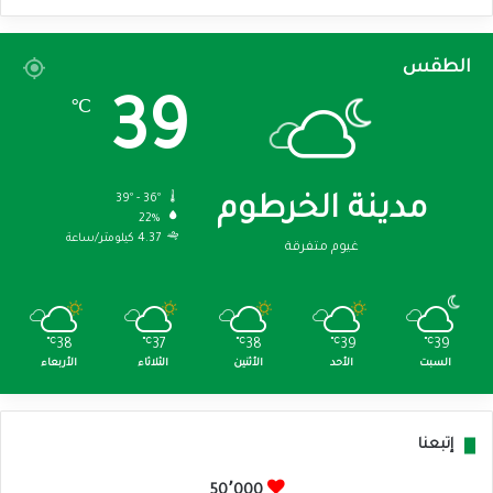
الطقس
39
℃
39º - 36º
مدينة الخرطوم
22%
4.37 كيلومتر/ساعة
غيوم متفرقة
℃
38
℃
37
℃
38
℃
39
℃
39
السبت
الأحد
الأثنين
الثلاثاء
الأربعاء
إتبعنا
50٬000