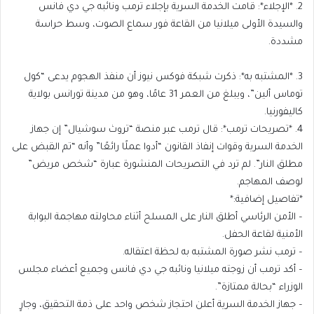
2. *الإجلاء*: قامت الخدمة السرية بإجلاء ترمب ونائبه جي دي فانس
والسيدة الأولى ميلانيا من القاعة فور سماع الصوت، وسط حراسة
مشددة.
3. *المشتبه به*: ذكرت شبكة فوكس نيوز أن منفذ الهجوم يدعى “كول
توماس ألين”، ويبلغ من العمر 31 عامًا، وهو من مدينة تورانس بولاية
كاليفورنيا.
4. *تصريحات ترمب*: قال ترمب عبر منصة “تروث سوشيال” إن جهاز
الخدمة السرية وقوات إنفاذ القانون “أدوا عملًا رائعًا” وأنه “تم القبض على
مطلق النار”. لم ترد في التصريحات المنشورة عبارة “شخص مريض”
لوصف المهاجم.
*تفاصيل إضافية:*
– الأمن الرئاسي أطلق النار على المسلح أثناء محاولته مهاجمة البوابة
الأمنية لقاعة الحفل.
– ترمب نشر صورة المشتبه به لحظة اعتقاله.
– أكد ترمب أن زوجته ميلانيا ونائبه جي دي فانس وجميع أعضاء مجلس
الوزراء “بحالة ممتازة”.
– جهاز الخدمة السرية أعلن احتجاز شخص واحد على ذمة التحقيق، وجارٍ