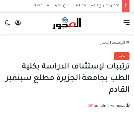
أخطر تصريح لياسر العطا منذ اندلاع الحرب .. ما القصة
القائمة
تسجيل ا
ال
الرئيسية
|
الاخبار
الاخبار
ترتيبات لإستئناف الدراسة بكلية
الطب بجامعة الجزيرة مطلع سبتمبر
القادم
391
almihwar news