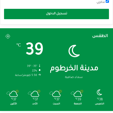
تذكرني
تسجيل الدخول
الطقس
39
℃
39º - 35º
مدينة الخرطوم
22%
5.56 كيلومتر/ساعة
سماء صافية
℃
37
℃
37
℃
37
℃
39
℃
38
الخميس
الجمعة
السبت
الأحد
الأثنين