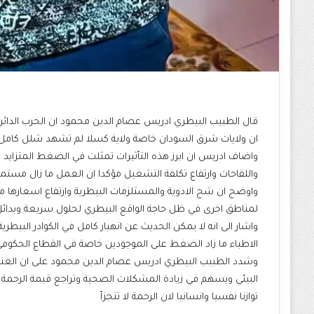
قال الطبيب البيطري ادريس عصام الدين محمود ان الحرب الدائر
ان ولايات شرق السودان خاصة ولاية كسلا لم تشهد شلل كامل في
واضاف ادريس ان ابرز هذه التأثيرات تمثلت في الضغط المتزايد 
واللقاحات وارتفاع تكلفة التشغيل مؤكدا ان العمل ما زال مستمر
واوضح ان شح الادوية والمستلزمات البيطرية وارتفاع اسعارها مع
لمناطق اخرى في ظل حاجة الواقع البيطري لحلول سريعة وبدائ
واشار الى انه لا يمكن الحديث عن انهيار كامل في الكوادر البيطر
الاطباء ما زاد الضغط على الموجودين خاصة في القطاع الحكوم
وشدد الطبيب البيطري ادريس عصام الدين محمود على ان العنف 
البيئي ويسهم في زيادة المشكلات الصحية وتراجع قيمة الرحمة 
توازنا نفسيا وانسانيا لان الرحمة لا تتجزأ