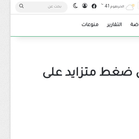
℃
فيسبوك
41
تسجيل الدخول
الوضع المظلم
بحث
الخرطوم
عن
اضة
التقارير
منوعات
ن ضغط متزايد على