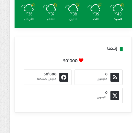
℃
38
℃
37
℃
38
℃
39
℃
40
السبت
الأحد
الأثنين
الثلاثاء
الأربعاء
إتبعنا
50٬000
50٬000
0
متابعون
متابعي صفحتنا
0
متابعون