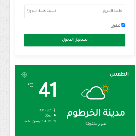
نسيت كلمة المرور؟
تذكرني
تسجيل الدخول
الطقس
41
℃
41º - 36º
مدينة الخرطوم
20%
4.29 كيلومتر/ساعة
غيوم متفرقة