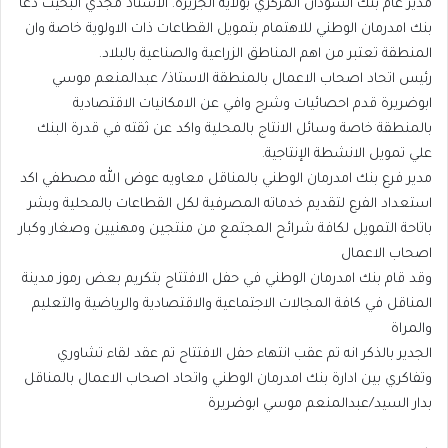
مدير عام بنك السودان المركزي بولاية الجزيرة. الاستاذ مجدي البخيت دعا
بنك امدرمان الوطني للاهتمام بتمويل القطاعات ذات الاولوية خاصة وان
المنطقة تعتبر من اهم المناطق الزراعية والصناعية بالبلاد.
رئيس اتحاد اصحاب الاعمال بالمنطقة الاستاذ/ عبدالمنعم موسي
ابوضريرة قدم احصائيات وشرح وافي عن الامكانيات الاقتصادية
بالمنطقة خاصة وسائل الانتاج بالمحلية واكد عن ثقته في قدرة البنك
علي تمويل الانشطة الإنتاجية.
مدير فرع بنك امدرمان الوطني بالمناقل معاويه عوض الله مصطفي اكد
استعداد الفرع لتقديم خدماته المصرفية لكل القطاعات بالمحلية وبشر
باتاحة التمويل لكافة شرائح المجتمع من منتجين ومهنيين وصغار وكبار
اصحاب الاعمال
وقد قام بنك امدرمان الوطني في حفل الافتتاح بتكريم بعض رموز مدينة
المناقل في كافة المجالات الاجتماعية والاقتصادية والرياضية والتعليم
والمراة
الجدير بالذكر انه تم عقب انتهاء حفل الافتتاح تم عقد لقاء تشاوري
وتفاكري بين ادارة بنك امدرمان الوطني واتحاد اصحاب الاعمال بالمناقل
بدار السيد/عبدالمنعم موسي ابوضريرة