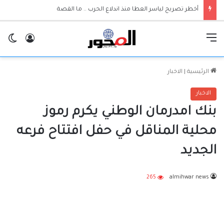
أخطر تصريح لياسر العطا منذ اندلاع الحرب .. ما القصة
القائمة
تسجيل ا
ال
الرئيسية
|
الاخبار
الاخبار
بنك امدرمان الوطني يكرم رموز
محلية المناقل في حفل افتتاح فرعه
الجديد
265
almihwar news