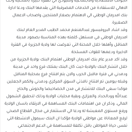
الجوانب الاقتصادية والاجتماعية وسيودي الي طفرة كبيرة بالمحلية وحث
الاهالي للاستفادة من الخدمات المصرفية التي يقدمها البنك ودعا ادارة
بنك امدرمان الوطني الي الاهتمام بصغار المنتجين واصحاب الاعمال
الصغيرة.
وقد اشاد البروفيسور عبدالمنعم محمد الطيب المدير العام لبنك
امدرمان الوطني في مستهل كلمته بهذه المناسبة بصمود مدينة
المناقل وأهلها خلال المحنة التي تعرضت لها ولاية الجزيرة في الفترة
الاخيرة ودعمها للقوات المسلحة.
وقد اكد مدير عام بنك امدرمان الوطني اهتمام البنك بولاية الجزيرة من
خلال انتشار البنك بالولاية حيث كان البنك يمتلك فرع واحد في مدينة
ودمدني في فترة ماقبل الحرب والان يتم افتتاح فرع بمحلية المناقل
وقبله بيومين تم افتتاح نافذتي السوق المركزي ودمدني والكمر الجعلين
موكدا سعي البنك للانتشار في مدن الحصاحيصا والحوش والحاج
عبدالله وودالحداد والعزازي وبقية محليات الولاية وذلك لتحقيق الشمول
المالي، وذكر ان من اهتمامات البنك المساهمة في الارتقاء بانسان الولاية
ورفع مستوي المعيشة له ودعا الي الاستثمار في مجال القطاع الصحي
لرفع المعاناة عن مواطني الولاية مؤكدا ان البنك سيمول الانشطة التي
تمس حياة المواطن باقل تكلفة للمساهمة في الدعم الاجتماعي.