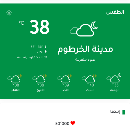
الطقس
38
℃
38º - 36º
مدينة الخرطوم
23%
5.28 كيلومتر/ساعة
غيوم متفرقة
℃
38
℃
38
℃
39
℃
40
℃
38
الجمعة
السبت
الأحد
الأثنين
الثلاثاء
إتبعنا
50٬000