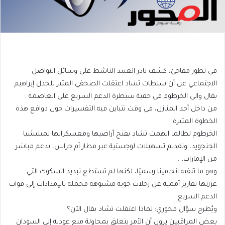
في تطور مفاجئ، كشف نادر العبيد الناشط على وسائل التواصل
الاجتماعي عن أن سلطات تشاد اعتقلت الصحفي المثير للجدل إبراهيم
بقال والي الخرطوم في حقبة سيطرة الدعم السريع على العاصمة .
من داخل أحد المنازل، في وقت تتباين فيه التفسيرات حول دوافع هذه
الخطوة المثيرة.
الخرطوم لطالما اتهمت تشاد بفتح أراضيها ومعسكراتها لميليشيا
الجنجويد، وتقديم تسهيلات لوجستية عبر مطار أم جراس، بدعم مباشر
من الإمارات، .
وهو ما تنفيه انجامينا رسميًا، لكنها لم تستطع تبديد الشكوك التي
عززتها تقارير أممية عن رحلات جوية مشبوهة محملة بالإمدادات إلى قوات
الدعم السريع.
ويُطرح سؤال محوري: لماذا اعتقلت تشاد بقال الآن؟
بعض المراقبين يرون أن الأمر يتعلق بمحاولة منع عودته إلى السودان