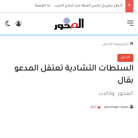
أخطر تصريح لياسر العطا منذ اندلاع الحرب .. ما القصة
القائمة
تسجيل ا
ال
الرئيسية
|
الاخبار
الاخبار
السلطات التشادية تعتقل المدعو
بقال
المحور : وكالات
467
almihwar news