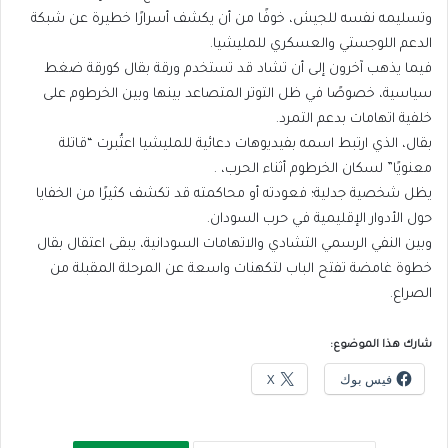
وتسليمه نفسه للجيش، خوفًا من أن يكشف أسرارًا خطيرة عن شبكة
الدعم اللوجستي والعسكري للمليشيا.
فيما يذهب آخرون إلى أن تشاد قد تستخدم ورقة بقال كورقة ضغط
سياسية، خصوصًا في ظل التوتر المتصاعد بينها وبين الخرطوم على
خلفية اتهامات بدعم التمرد.
بقال، الذي ارتبط اسمه بفيديوهات دعائية للمليشيا اعتُبرت “قاتلة
معنويًا” لسكان الخرطوم أثناء الحرب، .
يظل شخصية جدلية؛ فعودته أو محاكمته قد تكشف كثيرًا من الخفايا
حول الأدوار الإقليمية في حرب السودان.
وبين النفي الرسمي التشادي والاتهامات السودانية، يبقى اعتقال بقال
خطوة غامضة تفتح الباب لتكهنات واسعة عن المرحلة المقبلة من
الصراع.
شارك هذا الموضوع:
فيس بوك
X