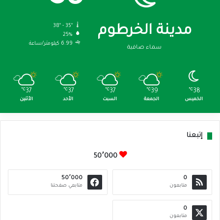
38º - 35º
مدينة الخرطوم
25%
6.99 كيلومتر/ساعة
سماء صافية
℃
37
℃
37
℃
37
℃
39
℃
38
الخميس
الجمعة
السبت
الأحد
الأثنين
إتبعنا
50٬000
50٬000
0
متابعون
متابعي صفحتنا
0
متابعون