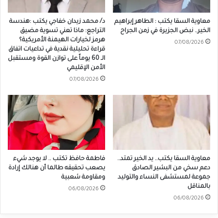
معاوية السقا يكتب : الطاهر إبراهيم
د/ محمد زيدان خفاجي يكتب :هندسة
الخير.. نبض الجزيرة في زمن الجراح
التراجع: ماذا تعني تسوية مضيق
هرمز لخيارات الهيمنة الأمريكية؟
07/08/2026
قراءة تحليلية نقدية في تداعيات اتفاق
الـ 60 يوماً على توازن القوة ومستقبل
الأمن الإقليمي
07/08/2026
معاوية السقا يكتب.. يد الخير تمتد..
فاطمة حافظ تكتب .. لا يوجد شيء
دعم سخي من البشير الصادق
يصعب تحقيقه طالما أن هنالك إرادة
جموعة لمستشفى النساء والتوليد
ومقاومة شعبية
بالمناقل
06/08/2026
06/08/2026