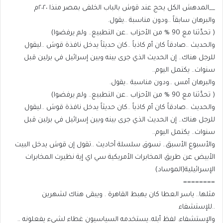
__المدهش الكل يحج عند قوش بالباب الخلفى بمصر منذا ٢٠٢٠م
والبرهان سابقاً ..ودون مناسبة ..يقول.
( تحدَّثنا مع 90 % من الأحزاب ..عن التطبيع.. ولم يرفضوا)
والحديث ..صادقاً كان أم كاذباً ..كان حديثاً يدخل نافذة قوش ..ليقول
للرجل هناك.. إن الحديث الذي جرى بينه وبين إسرائيل في برلين قبل
سنوات.. يكتمل اليوم..
والبرهان أمس ..ودون مناسبة ..يقول.
( تحدَّثنا مع 90 % من الأحزاب ..عن التطبيع.. ولم يرفضوا)
والحديث ..صادقاً كان أم كاذباً ..كان حديثاً يدخل نافذة قوش ..ليقول
للرجل هناك.. إن الحديث الذي جرى بينه وبين إسرائيل في برلين قبل
سنوات.. يكتمل اليوم..
والأسبوع الأسبق.. نسوق سلسلة أحاديث ..تقول إن قوش يدخل البيت
الأبيض عن طريق المخابرات الأمريكية سي اي إية نظيرت المخابرات
الإسرائيلية(الموساد)
========
مثلها.. ياسر العطا كان يهبط القاهرة . ويبقى هناك لشهرين
..للإستشفاء
والإستشفاء. لفظ أبله..يستخدمه السياسيون غطاء لشيء يفعلونه ..