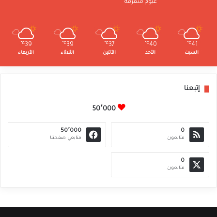
غيوم متفرقة
℃
39
℃
39
℃
37
℃
40
℃
41
السبت
الأحد
الأثنين
الثلاثاء
الأربعاء
إتبعنا
50٬000
50٬000
0
متابعون
متابعي صفحتنا
0
متابعون