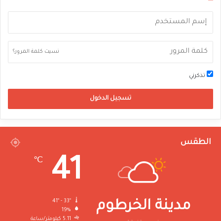
نسيت كلمة المرور؟
تذكرني
تسجيل الدخول
الطقس
41
℃
41º - 33º
مدينة الخرطوم
19%
5.11 كيلومتر/ساعة