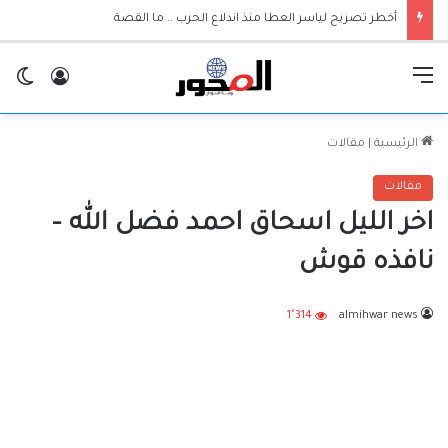
أخطر تصريح لياسر العطا منذ اندلاع الحرب .. ما القصة
القائمة
تسجيل ا
ال
الرئيسية
|
مقالات
مقالات
اخر الليل اسحاق احمد فضل الله –
نافذه قوش
1٬314
almihwar news