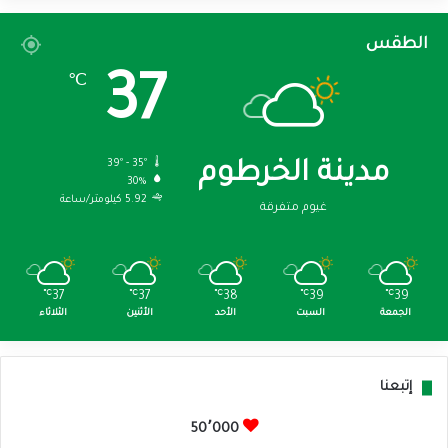
الطقس
37
℃
39º - 35º
مدينة الخرطوم
30%
5.92 كيلومتر/ساعة
غيوم متفرقة
℃
37
℃
37
℃
38
℃
39
℃
39
الجمعة
السبت
الأحد
الأثنين
الثلاثاء
إتبعنا
50٬000