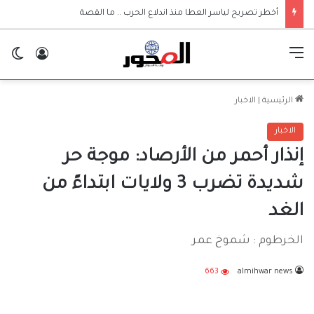
أخطر تصريح لياسر العطا منذ اندلاع الحرب .. ما القصة
القائمة
تسجيل ا
ال
الرئيسية
|
الاخبار
الاخبار
إنذار أحمر من الأرصاد: موجة حر
شديدة تضرب 3 ولايات ابتداءً من
الغد
الخرطوم : شموخ عمر
663
almihwar news