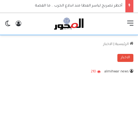
أخطر تصريح لياسر العطا منذ اندلاع الحرب .. ما القصة
القائمة
تسجيل ا
ال
الرئيسية
|
الاخبار
الاخبار
210
almihwar news