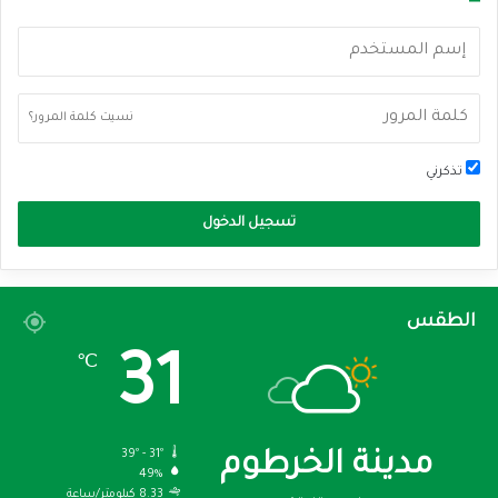
نسيت كلمة المرور؟
تذكرني
تسجيل الدخول
الطقس
31
℃
39º - 31º
مدينة الخرطوم
49%
8.33 كيلومتر/ساعة