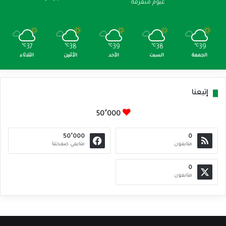
غيوم متفرقة
℃
37
℃
38
℃
39
℃
38
℃
39
الجمعة
السبت
الأحد
الأثنين
الثلاثاء
إتبعنا
50٬000
50٬000
0
متابعون
متابعي صفحتنا
0
متابعون