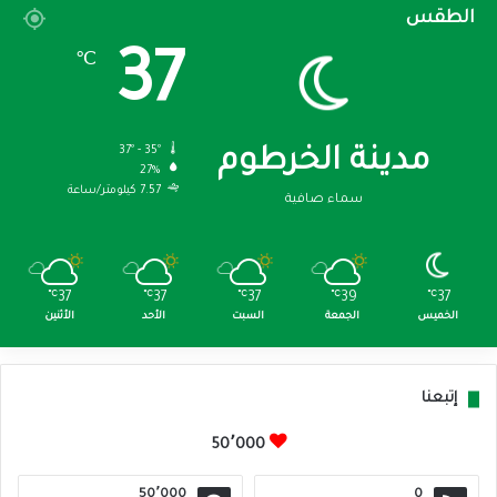
الطقس
37
℃
37º - 35º
مدينة الخرطوم
27%
7.57 كيلومتر/ساعة
سماء صافية
℃
37
℃
37
℃
37
℃
39
℃
37
الخميس
الجمعة
السبت
الأحد
الأثنين
إتبعنا
50٬000
50٬000
0