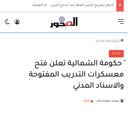
أخطر تصريح لياسر العطا منذ اندلاع الحرب .. ما القصة
القائمة
تسجيل ا
ال
الرئيسية
|
الاخبار
الاخبار
َ حكومة الشمالية تعلن فتح
معسكرات التدريب المفتوحة
والاسناد المدني
289
almihwar news