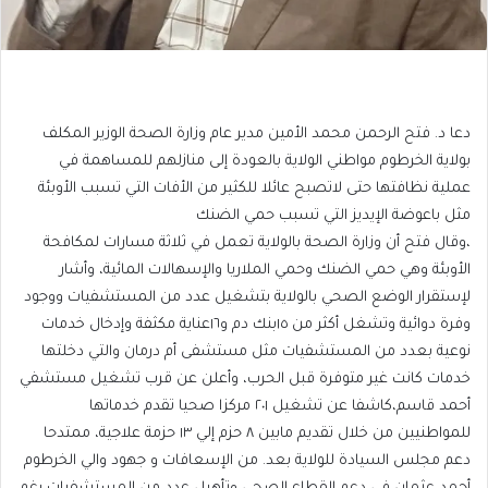
دعا د. فتح الرحمن محمد الأمين مدير عام وزارة الصحة الوزير المكلف
بولاية الخرطوم مواطني الولاية بالعودة إلى منازلهم للمساهمة في
عملية نظافتها حتى لاتصبح عائلا للكثير من الأفات التي تسبب الأوبئة
مثل باعوضة الإيديز التي تسبب حمي الضنك
،وقال فتح أن وزارة الصحة بالولاية تعمل في ثلاثة مسارات لمكافحة
الأوبئة وهي حمي الضنك وحمي الملاريا والإسهالات المائية، وأشار
لإستقرار الوضع الصحي بالولاية بتشغيل عدد من المستشفيات ووجود
وفرة دوائية وتشغل أكثر من ١٥بنك دم و١٦عناية مكثفة وإدخال خدمات
نوعية بعدد من المستشفيات مثل مستشفى أم درمان والتي دخلتها
خدمات كانت غير متوفرة قبل الحرب، وأعلن عن قرب تشغيل مستشفي
أحمد قاسم،كاشفا عن تشغيل ٢٠١ مركزا صحيا تقدم خدماتها
للمواطنيين من خلال تقديم مابين ٨ حزم إلي ١٣ حزمة علاجية، ممتدحا
دعم مجلس السيادة للولاية بعد. من الإسعافات و جهود والي الخرطوم