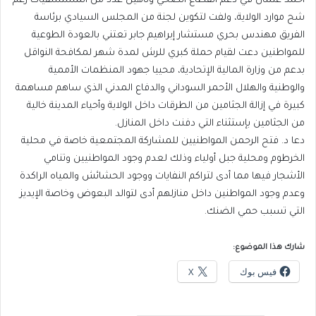
أحمد عثمان في دعم القطاع الصحي وتأهيل عدد من المستشفيات رغم
شح موارد الولاية، ولفت لتكوين لجنة من المجلس السيادي برئاسة
الفريق مهندس بحري مستشار إبراهيم جابر تعتني بالعودة الطوعية
للمواطنين دعت لقيام حملة كبري للرش لمدة شهر لمكافحة النواقل
بدعم من وزارة المالية الإتحادية، محييا جهود المنظمات الأممية
والوطنية والهلال الأحمر السوداني والدفاع المدني الذي ساهم مساهمة
كبيرة في إزالة الجثامين من الطرقات داخل الولاية وأحياء المدينة خالية
من الجثامين بإستثناء التي دفنت داخل المنازل.
دعا د. فتح الرحمن المواطنيين للمشاركة المجتمعية خاصة في محلية
الخرطوم ومحلية جبل أولياء وذلك لعدم وجود المواطنيين وتنامي
الأشجار فيها مما أدى لتراكم النفايات ووجود الحشائش والمياه الراكدة
وعدم وجود المواطنين داخل منازلهم أدى لتوالد البعوض وخاصة الإيديز
التي تسبب حمي الضنك.
شارك هذا الموضوع:
فيس بوك
X