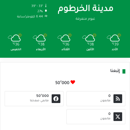
39º - 33º
مدينة الخرطوم
27%
6.44 كيلومتر/ساعة
غيوم متفرقة
℃
36
℃
38
℃
36
℃
38
℃
39
الأحد
الأثنين
الثلاثاء
الأربعاء
الخميس
إتبعنا
50٬000
50٬000
0
متابعون
متابعي صفحتنا
0
متابعون