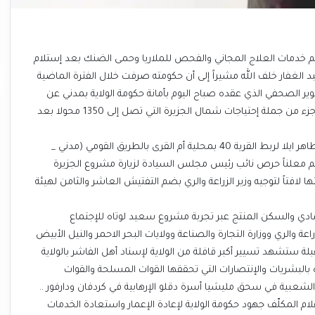
 تقديم خدمات العلاج المجاني والفحص للملاريا وحمى الضنك بعد إستلام
ياء عبد الغفار خلف الله مشيراً إلى أن حكومته صرفت خلال الفترة الماضية
تنوير الصحفي الذي عقده صباح اليوم بأمانة حكومة الولاية بمدني عن
تخصيص 170 محولا كدفعة أولى من وزارة الطاقة والنفط لسد جزء من جملة إحتياجات شمال الجزيرة التي تصل إلى 1350 محولا بعد
وأشار والي الجزيرة لدعم مجلس السيادة سفلتت طريق محمد طاهر ايلا لربط القرية 40 بمحلية أم القرى بالطريق القومي (مدني _
دعم التعليم معلناً حرص نائب رئيس مجلس السيادة لزيارة مشروع الجزيرة
افتاً لتوجيه وزير الزراعة والري بضم التفتيش العاشر والثامن لهيئة
صادي والسكن المنتج عبر تجربة مشروع سعيد لوتاه للإجتماع
ة والري ووزارة التجارة والصناعة وولايات البحر الاحمر والنيل الأبيض
ة ستشهد تسيير أكبر قافلة من الولاية لإسناد أهل الفاشر بالولاية
ه بالبشريات والإنتصارات التي تحققها القوات المسلحة والقوات
الشعبية في سحق مليشيا أسرة دقلو الإرهابية في كردفان ودارفور ..
إعلام المكلّف جهود حكومة الولاية لإعادة الإعمار واستعادة الخدمات