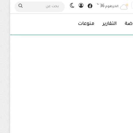
℃
فيسبوك
36
تسجيل الدخول
الوضع المظلم
بحث
الخرطوم
عن
اضة
التقارير
منوعات