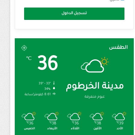
تسجيل الدخول
الطقس
36
℃
39º - 33º
مدينة الخرطوم
34%
8.61 كيلومتر/ساعة
غيوم متفرقة
℃
36
℃
38
℃
36
℃
38
℃
39
الأحد
الأثنين
الثلاثاء
الأربعاء
الخميس