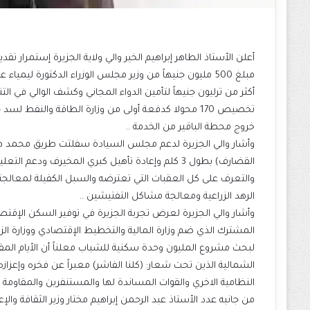
أعلن الأستاذ الطاهر إبراهيم الخير والي ولاية الجزيرة إستمرار
مبلغ 500 مليون جنيهاً من وزير مجلس الوزراء الدكتورة ليم
أكثر من ترليون جنيهاً لتأمين الدواء المجاني وكشف الوالي في ال
خروج محطة الباقير من الخدمة ..
القضارف) بطول 3 كلم وإعادة تأهيل كبري المخيرف و
والتعرف على كل العقبات التي تعترضه والسبل الكفيلة لمعالجتها ل
الرهد الزراعية ومعالجة مشاكل التفتيشين ..
وأشار والي الجزيرة لعرض تجربة الجزيرة في توفير السكن الإقت
المشترك الذي ضم وزارة المالية والتخطيط الإقتصادي ووزارة الزراع
لبحث مشروع المليون وحدة سكنية للشباب معلناً أن الأيام المقبل
الشمالية الذين تحت شعار: (كلنا الفاشر) معبراً عن فخره وإعزاز
النظامية الاخري والقوات المساندة لها والمستنفرين والمقاومة 
من جانبه عدد الأستاذ عبد الرحمن إبراهيم مختار وزير الثقافة وال