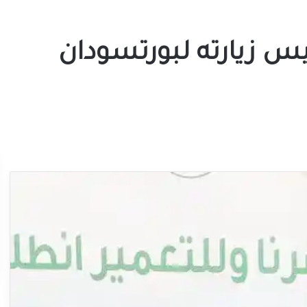
س زيارته لبورتسودان