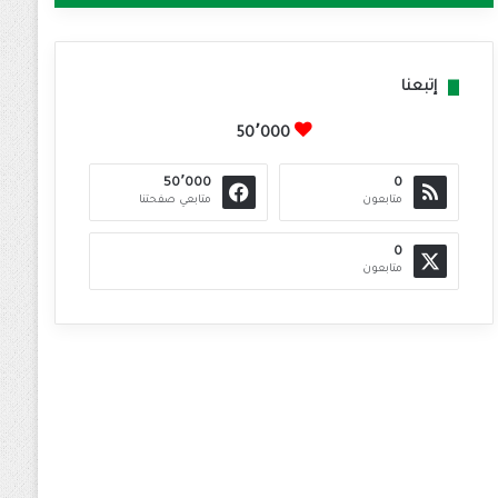
إتبعنا
50٬000
50٬000
0
متابعون
متابعي صفحتنا
0
متابعون