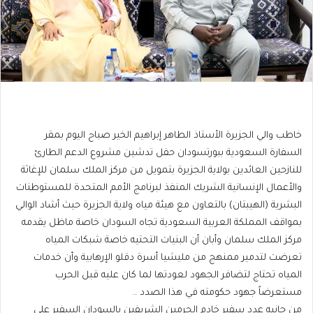
خاطب والي الجزيرة الأستاذ الطاهر إبراهيم الخير صباح اليوم بمقر
السفارة السعودية ببورتسودان حفل تدشين مشروع الدعم الطارئ
للنازحين العائدين بولاية الجزيرة بتمويل من مركز الملك سلمان للإغاثة
والأعمال الإنسانية الشريك المنفذ لبرنامج الأمم المتحدة للمستوطنات
البشرية (الهيبتان) بالتعاون مع هيئة مياه ولاية الجزيرة حيث أشاد الوالي
بمواقف المملكة العربية السعودية تجاه السودان خاصة ماظل يقدمه
مركز الملك سلمان وأبان أن البنيات التحتيه خاصة شبكات المياه
تعرضت لتدمير ممنهج من مليشيا أسرة دقلو الإرهابية وأن خدمات
المياه تحتاج لتضافر الجهود لعودتها لما كان عليه قبل الحرب
مستعرضاً جهود حكومته في هذا الصدد ..
من جانبه عدد سفير خادم الحرمين الشريفين بالسودان السفير علي