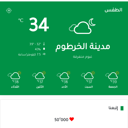
الطقس
34
℃
39º - 32º
مدينة الخرطوم
43%
7.5 كيلومتر/ساعة
غيوم متفرقة
℃
38
℃
37
℃
38
℃
37
℃
39
الجمعة
السبت
الأحد
الأثنين
الثلاثاء
إتبعنا
50٬000