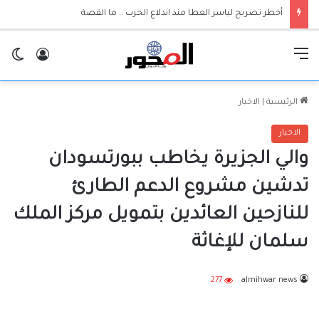
أخطر تصريح لياسر العطا منذ اندلاع الحرب .. ما القصة
القائمة
تسجيل ا
ال
الرئيسية
|
الاخبار
الاخبار
والي الجزيرة يخاطب ببورتسودان
تدشين مشروع الدعم الطارئ
للنازحين العائدين بتمويل مركز الملك
سلمان للإغاثة
277
almihwar news