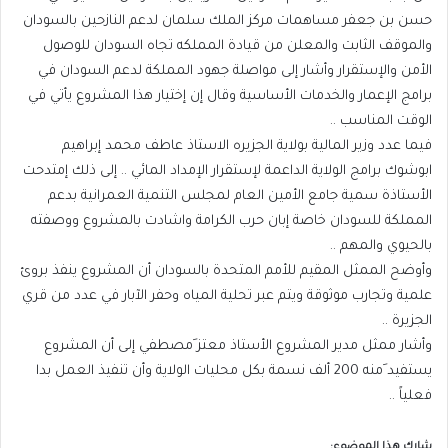
حسن بن جعفر مساهمات مركز الملك سلمان لدعم النازحين بالسودان
والموقف الثابت والمعلن من قيادة المملكه تجاه السودان للوصول
الأمن والإستقرار وأشار إلى مواصلة جهود المملكة لدعم السودان في
برامج الإعمار والخدمات الأساسية وقال إن إختيار هذا المشروع يأتي في
الوقت المناسب ..
فيما عدد وزير المالية بولاية الجزيره الاستاذ عاطف محمد إبراهيم
ابوشوك برامج الولاية الداعمة لإستقرار الإمداد المائي .. إلى ذلك إمتدحت
الأستاذة سمية جامع الأمين العام لمجلس التنمية العمرانية بدعم
المملكة للسودان خاصة إبان حرب الكرامة واشادت بالمشروع ووصفته
بالحيوي والمهم ..
وأوضح الممثل المقيم للأمم المتحدة بالسودان أن المشروع ينفذ بروئ
علمية وتجارب موثوقة ويتم عبر تحلية المياه وحفر الآبار في عدد من قري
الجزيرة ..
وأشار ممثل مدير المشروع الأستاذ معتز َمصطفي إلى أن المشروع
يستفيد َمنه 200 ألف نسمة بكل محليات الولاية وأن تنفيذ العمل بدا
فعلياً ..
شارك هذا الموضوع: