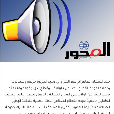
جدد الأستاذ الطاهر ابراهبم الخير والي ولاية الجزيرة حرصه ومساندته
ودعمه لعودة القطاع الصناعي بالولاية ….وقطع لدي وقوفه ومتابعته
برفقة لجنة امن الولاية علي اعمال الصيانة والتاهيل لمعبر الباقير بمحلية
الكاملين باهمية عودة القطاع الصناعي…لافتا لاهمية منطقة الباقير
الصناعية باعتبارها العمود الفقري للصناعة بالبلاد ….معلنا اللتزام حكومة
الولاية بانفاذ توجيهات الفريق مهندس مستشار ابراهبم جابر عضو