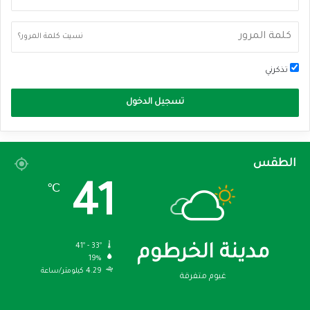
نسيت كلمة المرور؟
تذكرني
تسجيل الدخول
الطقس
41
℃
41º - 33º
مدينة الخرطوم
19%
4.29 كيلومتر/ساعة
غيوم متفرقة