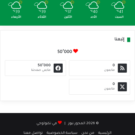
℃
39
℃
39
℃
37
℃
40
℃
41
السبت
الأحد
الأثنين
الثلاثاء
الأربعاء
إتبعنا
50٬000
50٬000
0
متابعون
متابعي صفحتنا
0
متابعون
© 2026 المحور نيوز |
مي تكنولوجي
الرئيسية
من نحن
سياسة الخصوصية
تواصل معنا