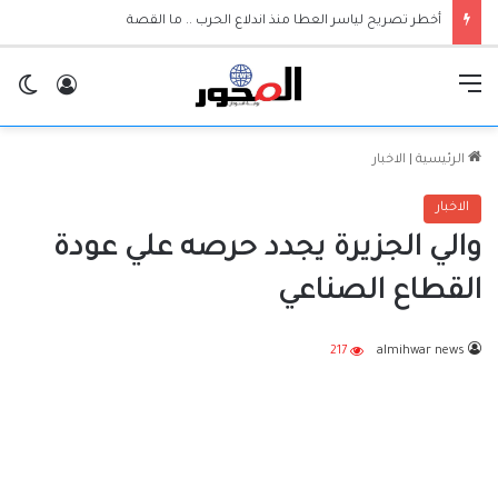
أخطر تصريح لياسر العطا منذ اندلاع الحرب .. ما القصة
القائمة
تسجيل ا
ال
الرئيسية
|
الاخبار
الاخبار
والي الجزيرة يجدد حرصه علي عودة
القطاع الصناعي
217
almihwar news