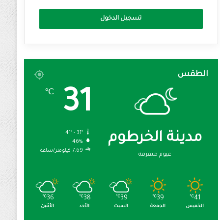
تسجيل الدخول
الطقس
31
℃
41º - 31º
مدينة الخرطوم
46%
7.69 كيلومتر/ساعة
غيوم متفرقة
℃
36
℃
38
℃
39
℃
39
℃
41
الخميس
الجمعة
السبت
الأحد
الأثنين