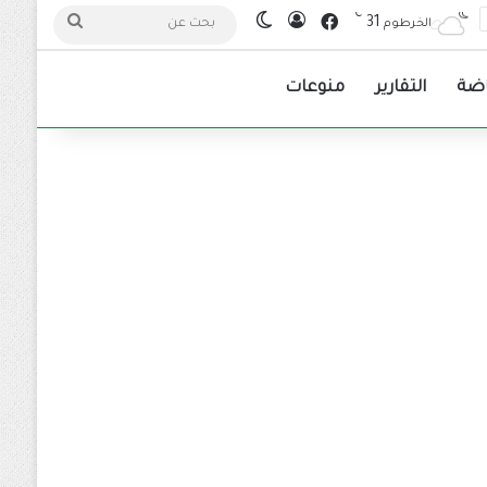
℃
فيسبوك
31
تسجيل الدخول
الوضع المظلم
بحث
الخرطوم
عن
اضة
التقارير
منوعات