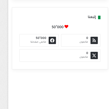
إتبعنا
50٬000
50٬000
0
متابعون
متابعي صفحتنا
0
متابعون